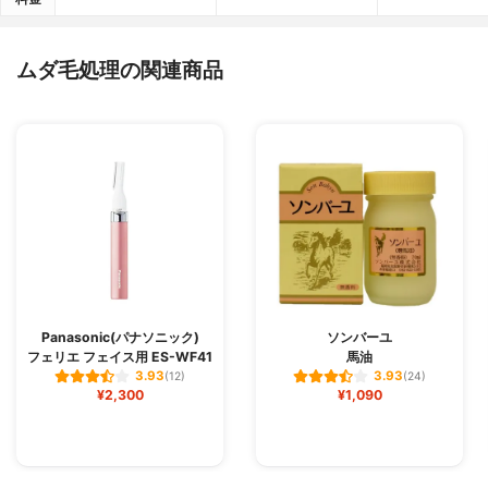
ムダ毛処理の関連商品
Panasonic(パナソニック)
ソンバーユ
フェリエ フェイス用 ES-WF41
馬油
3.93
3.93
(12)
(24)
¥2,300
¥1,090