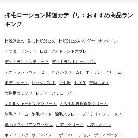
抑毛ローション関連カテゴリ：おすすめ商品ラン
キング
日焼け止め
飲む日焼け止め
日焼け止めパウダー
サンオイル
アフターサンケア
日傘
デオドラントスプレー
デオドラントスティック
デオドラントロールオン
デオドラントウォーター
わきがクリーム(デオドラントクリーム)
ボディシート
汗止めバンド
脱毛器
毛抜き
電動毛抜き
女性用カミソリ
レディースシェーバー
女性用シェービングクリーム
ムダ毛処理後保湿クリーム
除毛クリーム
除毛パッド
除毛スプレー
ブラジリアンワックス
鼻毛ブラジリアンワックス
ボディクリーム
ボディオイル
ボディミルク
ボディバター
ボディローション
ボディパウダー