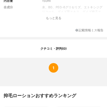
内容量
150ml
全成分
水、BG、PEG-6グリセリズ、エトキシジグ
リコール、ダイズ芽エキス、ダイズ種子エ
キス、クズ根エキス、ザクロエキス、アロ
もっと見る
エベラ葉エキス、ヒアルロン酸ヒドロキシ
プロプルトリモイニウム、グリセリン、ア
ミノカプロン酸、1-メチルヒダントインｰ2ｰ
記載情報ミス報告
イミド、グリチルリチン酸2K、クエン酸、
クエン酸Na、PEG-60水添ヒマシ油、乳酸
メンチル、メチルパラベン、エチルパラベ
ン、香料
クチコミ・評判(0)
1
抑毛ローションおすすめランキング