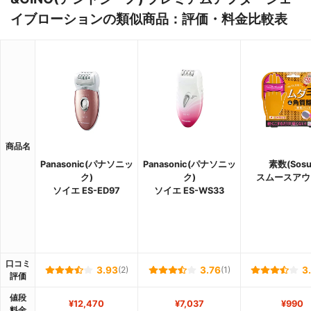
イブローションの類似商品：評価・料金比較表
商品名
Panasonic(パナソニッ
Panasonic(パナソニッ
素数(Sosu
ク)
ク)
スムースアウ
ソイエ ES-ED97
ソイエ ES-WS33
口コミ
3.93
(2)
3.76
(1)
3
評価
値段
¥12,470
¥7,037
¥990
料金