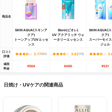
商品名
SKIN AQUA(スキンア
Bioré(ビオレ)
SKIN AQUA
クア)
UV アクアリッチ ウォ
クア)
トーンアップUVエッセ
ータリーエッセンス
スーパーモイス
ンス
ジェル
口コミ
3.77
(60)
3.62
(15)
3.
評価
値段
¥564
¥460
¥531
料金
日焼け・UVケアの関連商品