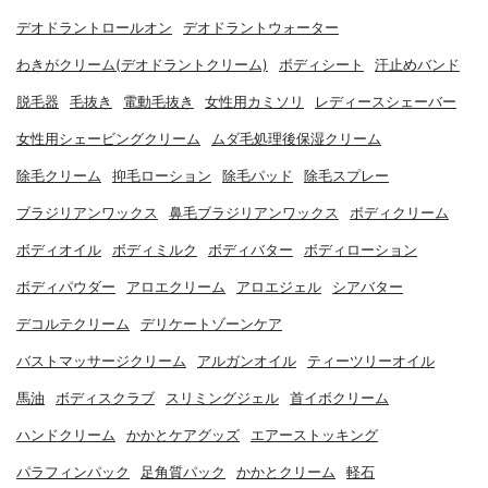
デオドラントロールオン
デオドラントウォーター
わきがクリーム(デオドラントクリーム)
ボディシート
汗止めバンド
脱毛器
毛抜き
電動毛抜き
女性用カミソリ
レディースシェーバー
女性用シェービングクリーム
ムダ毛処理後保湿クリーム
除毛クリーム
抑毛ローション
除毛パッド
除毛スプレー
ブラジリアンワックス
鼻毛ブラジリアンワックス
ボディクリーム
ボディオイル
ボディミルク
ボディバター
ボディローション
ボディパウダー
アロエクリーム
アロエジェル
シアバター
デコルテクリーム
デリケートゾーンケア
バストマッサージクリーム
アルガンオイル
ティーツリーオイル
馬油
ボディスクラブ
スリミングジェル
首イボクリーム
ハンドクリーム
かかとケアグッズ
エアーストッキング
パラフィンパック
足角質パック
かかとクリーム
軽石