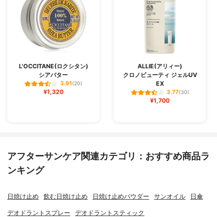
L'OCCITANE(ロクシタン)
ALLIE(アリィー)
シアバター
クロノビューティ ジェルUV
EX
3.91
(20)
¥1,320
3.77
(30)
¥1,700
アフターサンケア関連カテゴリ：おすすめ商品ラ
ンキング
日焼け止め
飲む日焼け止め
日焼け止めパウダー
サンオイル
日傘
デオドラントスプレー
デオドラントスティック