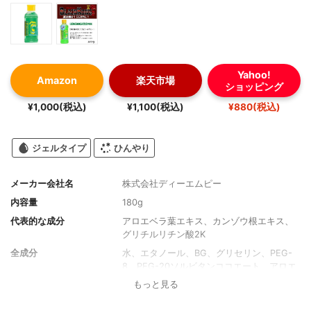
Yahoo!
Amazon
楽天市場
ショッピング
¥1,000(税込)
¥1,100(税込)
¥880(税込)
ジェルタイプ
ひんやり
メーカー会社名
株式会社ディーエムピー
内容量
180g
代表的な成分
アロエベラ葉エキス、カンゾウ根エキス、
グリチルリチン酸2K
全成分
水、エタノール、BG、グリセリン、PEG-
8、PEG-20ソルビタンココエート、アロエ
ベラ液汁、アロエベラ葉エキス、カンゾウ
もっと見る
根エキス、トレハロース、グリチルリチン
酸2K、アラントイン、カルボマー、水酸化