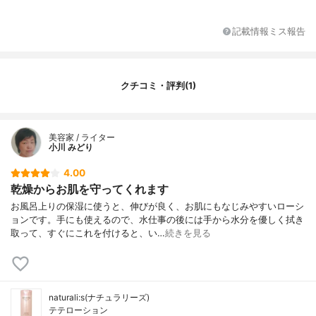
酸)グリセリル、シア脂、カプリル酸グリセ
リル、サッカロミセス(ステビア葉/茎)発酵
エキス、ヒアルロン酸ヒドロキシプロビル
記載情報ミス報告
トリモニウム、カルボマー、水酸化K、フェ
ノキシエタノール
クチコミ・評判(1)
美容家 / ライター
小川 みどり
4.00
乾燥からお肌を守ってくれます
お風呂上りの保湿に使うと、伸びが良く、お肌にもなじみやすいローシ
ョンです。手にも使えるので、水仕事の後には手から水分を優しく拭き
取って、すぐにこれを付けると、い…
続きを見る
naturali:s(ナチュラリーズ)
テテローション