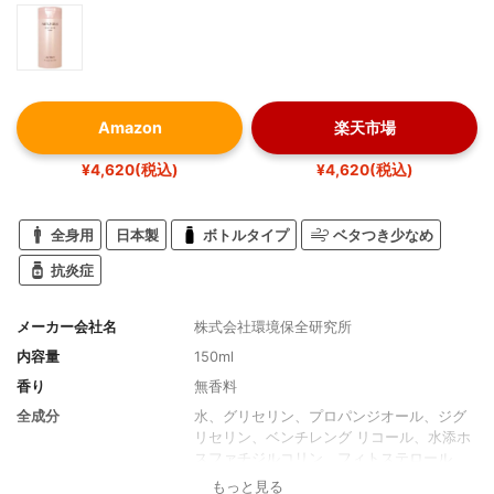
Amazon
楽天市場
¥4,620(税込)
¥4,620(税込)
全身用
日本製
ボトルタイプ
ベタつき少なめ
抗炎症
メーカー会社名
株式会社環境保全研究所
内容量
150ml
香り
無香料
全成分
水、グリセリン、プロパンジオール、ジグ
リセリン、ベンチレング リコール、水添ホ
スファチジルコリン、フィトステロール
ズ、セラミド3、 トリ(カプリル/カプリン
もっと見る