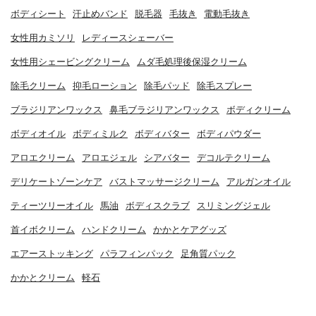
ボディシート
汗止めバンド
脱毛器
毛抜き
電動毛抜き
女性用カミソリ
レディースシェーバー
女性用シェービングクリーム
ムダ毛処理後保湿クリーム
除毛クリーム
抑毛ローション
除毛パッド
除毛スプレー
ブラジリアンワックス
鼻毛ブラジリアンワックス
ボディクリーム
ボディオイル
ボディミルク
ボディバター
ボディパウダー
アロエクリーム
アロエジェル
シアバター
デコルテクリーム
デリケートゾーンケア
バストマッサージクリーム
アルガンオイル
ティーツリーオイル
馬油
ボディスクラブ
スリミングジェル
首イボクリーム
ハンドクリーム
かかとケアグッズ
エアーストッキング
パラフィンパック
足角質パック
かかとクリーム
軽石