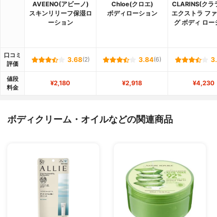
AVEENO(アビーノ)
Chloe(クロエ)
CLARINS(ク
スキンリリーフ保湿ロ
ボディローション
エクストラ フ
ーション
グ ボディ ロ
口コミ
3.68
(2)
3.84
(6)
3
評価
値段
¥2,180
¥2,918
¥4,230
料金
ボディクリーム・オイルなどの関連商品