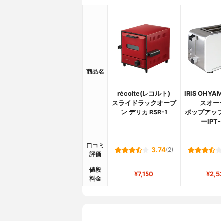
商品名
récolte(レコルト)
IRIS OHY
スライドラックオーブ
スオー
ン デリカ RSR-1
ポップアッ
ーIPT-
口コミ
3.74
(2)
評価
値段
¥7,150
¥2,5
料金