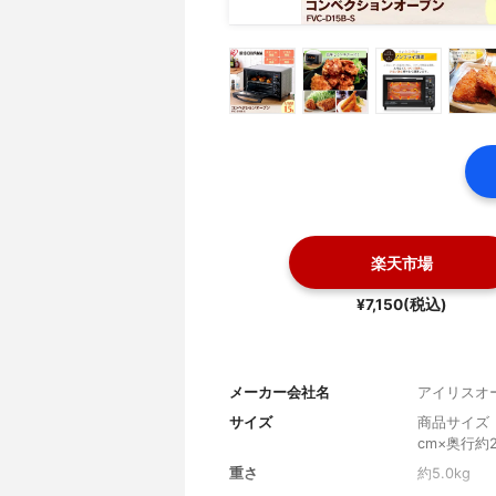
楽天市場
¥7,150(税込)
メーカー会社名
アイリスオ
サイズ
商品サイズ（
cm×奥行約
重さ
約5.0kg