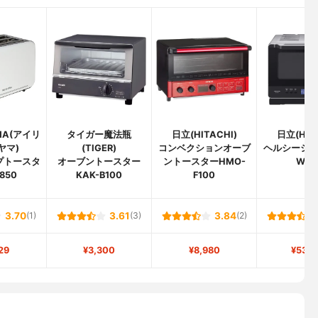
AMA(アイリ
タイガー魔法瓶
日立(HITACHI)
日立(HIT
ヤマ)
(TIGER)
コンベクションオーブ
ヘルシーシェフ
プトースタ
オーブントースター
ントースターHMO-
W10
850
KAK-B100
F100
3.70
(1)
3.61
(3)
3.84
(2)
29
¥3,300
¥8,980
¥53,7