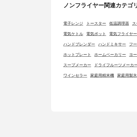
ノンフライヤー関連カテゴ
電子レンジ
トースター
低温調理器
ス
電気ケトル
電気ポット
電気フライヤー
ハンドブレンダー
ハンドミキサー
フー
ホットプレート
ホームベーカリー
ヨー
スープメーカー
ドライフルーツメーカ
ワインセラー
家庭用精米機
家庭用製氷