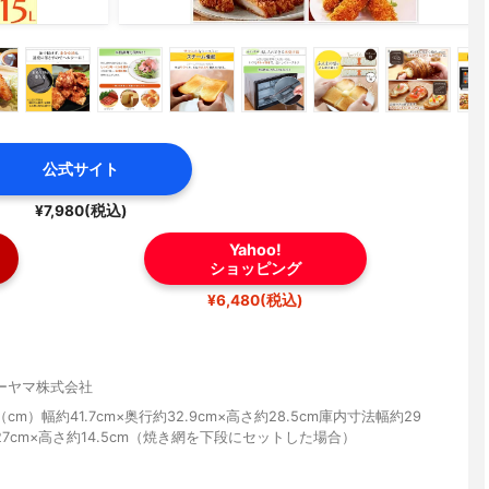
公式サイト
¥7,980(税込)
Yahoo!
ショッピング
¥6,480(税込)
ーヤマ株式会社
cm）幅約41.7cm×奥行約32.9cm×高さ約28.5cm庫内寸法幅約29
27cm×高さ約14.5cm（焼き網を下段にセットした場合）