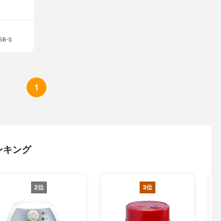
B-S
1
ンキング
2位
3位