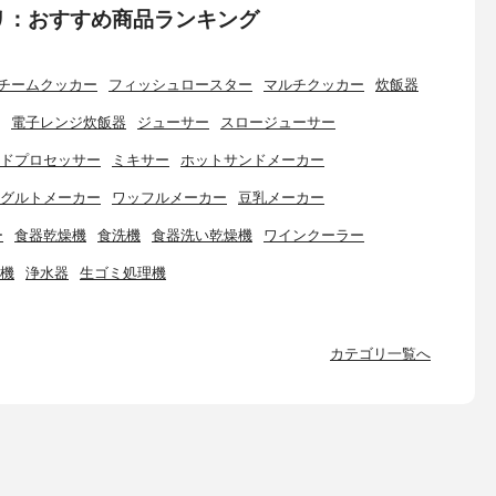
リ：おすすめ商品ランキング
チームクッカー
フィッシュロースター
マルチクッカー
炊飯器
電子レンジ炊飯器
ジューサー
スロージューサー
ドプロセッサー
ミキサー
ホットサンドメーカー
グルトメーカー
ワッフルメーカー
豆乳メーカー
ー
食器乾燥機
食洗機
食器洗い乾燥機
ワインクーラー
機
浄水器
生ゴミ処理機
カテゴリ一覧へ