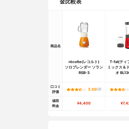
金比較表
商品名
récolte(レコルト)
T-fal(テ
ソロブレンダー ソラン
ミックス＆ド
RSB-3
オ BL13
口コミ
3.69
(3)
評価
値段
¥4,400
¥7,4
料金