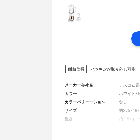
耐熱仕様
パッキンが取り外し可能
メーカー会社名
テスコム電
カラー
ホワイト×
カラーバリエーション
なし
サイズ
約375×167
重さ
約2.5kg
トル部）
ジャーの容量
約1000m