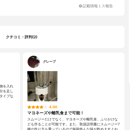
記載情報ミス報告
4分、ミル：1分
２分、ミル：30分
クチコミ・評判(2)
グレープ
物を入れ
分を足し
タイプな
4.00
マヨネーズや離乳食まで可能！
スムージーだけでなく、マヨネーズや離乳食、ふりかけな
ども作ることが可能です。また、取扱説明書にスムージー7
種の作り方も乗っているので毎朝色んな味が飲めますよね