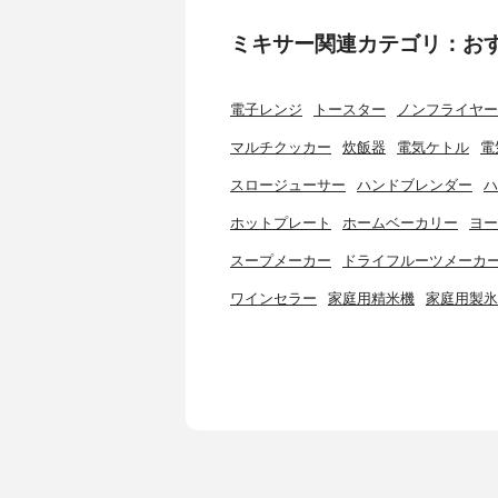
ミキサー関連カテゴリ：お
電子レンジ
トースター
ノンフライヤー
マルチクッカー
炊飯器
電気ケトル
電
スロージューサー
ハンドブレンダー
ハ
ホットプレート
ホームベーカリー
ヨー
スープメーカー
ドライフルーツメーカ
ワインセラー
家庭用精米機
家庭用製氷