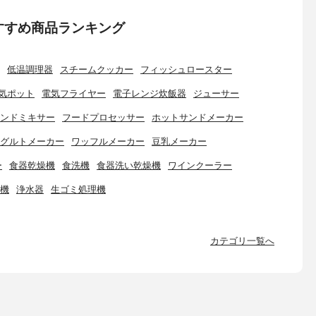
すすめ商品ランキング
低温調理器
スチームクッカー
フィッシュロースター
気ポット
電気フライヤー
電子レンジ炊飯器
ジューサー
ンドミキサー
フードプロセッサー
ホットサンドメーカー
グルトメーカー
ワッフルメーカー
豆乳メーカー
ー
食器乾燥機
食洗機
食器洗い乾燥機
ワインクーラー
機
浄水器
生ゴミ処理機
カテゴリ一覧へ