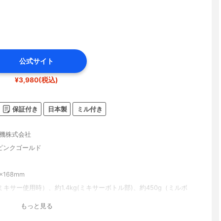
公式サイト
¥3,980(税込)
保証付き
日本製
ミル付き
機株式会社
ピンクゴールド
×168mm
（ミキサー使用時）、約1.4kg(ミキサーボトル部)、約450g（ミルボ
もっと見る
l(ミキサーボトル)、約200ml(ミルボトル)