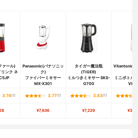
ィファール)
Panasonic(パナソニッ
タイガー魔法瓶
Vitantoni
リンク ネ
ク)
(TIGER)
オ)
C5JP
ファイバーミキサー
ミルつきミキサー SKS-
ミニボトル
MX-X301
G700
VBL-
3.74
(1)
3.77
(1)
3.83
(1)
28
¥7,636
¥7,229
¥3,4