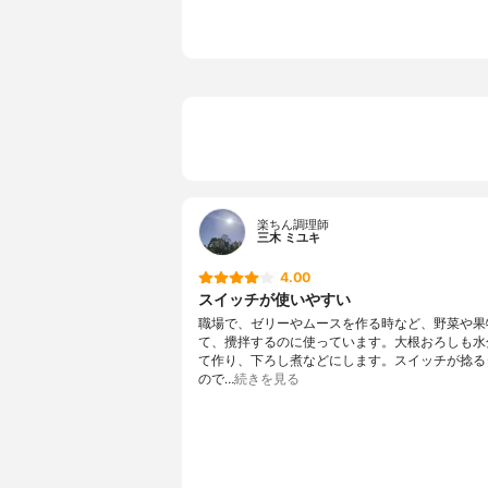
ジャーの容量のバリエーシ
なし
ョン
電源コードの長さ
1.0m
定格時間
ミキサー：
休止時間
ミキサー：
製造国
日本
楽ちん調理師
三木 ミユキ
4.00
スイッチが使いやすい
職場で、ゼリーやムースを作る時など、野菜や果
て、攪拌するのに使っています。大根おろしも水
て作り、下ろし煮などにします。スイッチが捻る
ので…
続きを見る