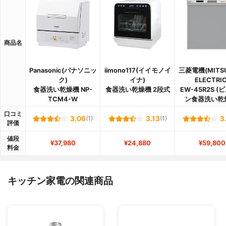
商品名
Panasonic(パナソニッ
iimono117(イイモノイ
三菱電機(MITSU
ク)
イナ)
ELECTRIC
食器洗い乾燥機 NP-
食器洗い乾燥機 2段式
EW-45R2S (
TCM4-W
ン食器洗い乾
口コミ
3.06
(1)
3.13
(1)
3
評価
値段
¥37,980
¥24,880
¥59,800
料金
キッチン家電の関連商品