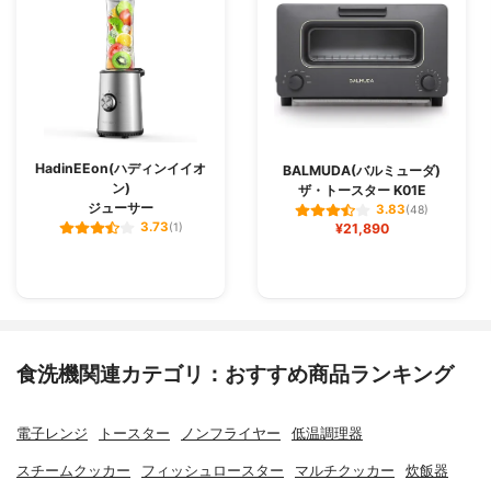
HadinEEon(ハディンイイオ
BALMUDA(バルミューダ)
ン)
ザ・トースター K01E
ジューサー
3.83
(48)
3.73
(1)
¥21,890
食洗機関連カテゴリ：おすすめ商品ランキング
電子レンジ
トースター
ノンフライヤー
低温調理器
スチームクッカー
フィッシュロースター
マルチクッカー
炊飯器