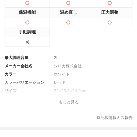
保温機能
温め直し
圧力調整
手動調理
最大調理容量
2L
メーカー会社名
シロカ株式会社
カラー
ホワイト
カラーバリエーション
レッド
サイズ
22×23.8×24.9cm
重量
2.7kg
もっと見る
消費電力
700W
最大圧力
70kPa
記載情報ミス報告
製造年代
2018年
電源コードの長さ
1.2m