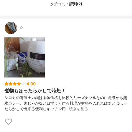
付属品
蒸し台、予備パッキン、計量カップ、レシ
クチコミ・評判(2)
ピ本、初めてガイド、取扱説明書(保証書付
き)
調理メニュー数
9種
R
熱源
マイコン式
ふたの形
スライド式
タイマーのタイプ
デジタル表示
4.00
煮物もほったらかしで時短！
シロカの電気圧力鍋は本体価格も比較的リーズナブルなのに角煮から無
水カレー、肉じゃがなど日常よく作る料理が材料を入れればあとはほっ
たらかしで出来る便利なキッチン用…
続きを見る