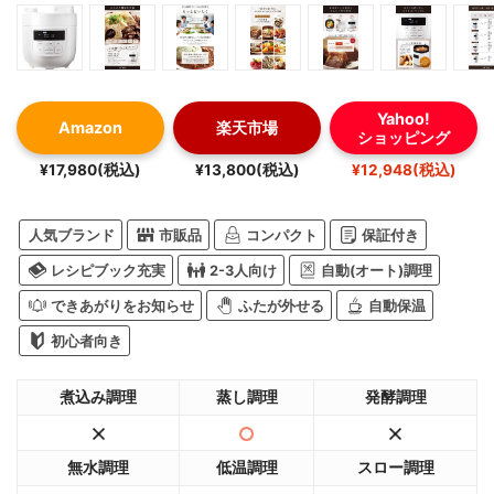
Yahoo!
Amazon
楽天市場
ショッピング
¥17,980(税込)
¥13,800(税込)
¥12,948(税込)
人気ブランド
市販品
コンパクト
保証付き
レシピブック充実
2-3人向け
自動(オート)調理
できあがりをお知らせ
ふたが外せる
自動保温
初心者向き
煮込み調理
蒸し調理
発酵調理
無水調理
低温調理
スロー調理