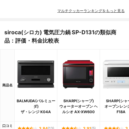
マルチクッカーランキングをもっと見る
siroca(シロカ) 電気圧力鍋 SP-D131の類似商
品：評価・料金比較表
商品名
BALMUDA(バルミュー
SHARP(シャープ)
SHARP(シャ
ダ)
ウォーターオーブン ヘ
オーブンレンジ 
ザ・レンジ K04A
ルシオ AX-XW600
F18A
口コミ
3.84
(13)
3.91
(5)
3