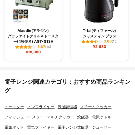
Aladdin(アラジン)
T-fal(ティファール)
グラファイトグリル＆トースタ
ジャスティン プラス
ー(4枚焼き) AGT-G13A
3.66
(15)
¥2,680
3.87
(14)
¥18,980
電子レンジ関連カテゴリ：おすすめ商品ランキン
グ
トースター
ノンフライヤー
低温調理器
スチームクッカー
フィッシュロースター
マルチクッカー
炊飯器
電気ケトル
電気ポット
電気フライヤー
電子レンジ炊飯器
ジューサー