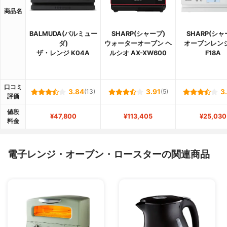
商品名
BALMUDA(バルミュー
SHARP(シャープ)
SHARP(シャ
ダ)
ウォーターオーブン ヘ
オーブンレンジ 
ザ・レンジ K04A
ルシオ AX-XW600
F18A
口コミ
3.84
(13)
3.91
(5)
3
評価
値段
¥47,800
¥113,405
¥25,030
料金
電子レンジ・オーブン・ロースターの関連商品