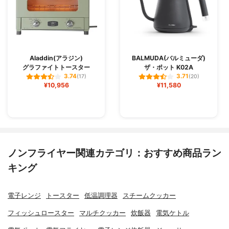
Aladdin(アラジン)
BALMUDA(バルミューダ)
グラファイトトースター
ザ・ポット K02A
3.74
3.71
(17)
(20)
¥10,956
¥11,580
ノンフライヤー関連カテゴリ：おすすめ商品ラン
キング
電子レンジ
トースター
低温調理器
スチームクッカー
フィッシュロースター
マルチクッカー
炊飯器
電気ケトル