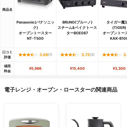
商品名
Panasonic(パナソニッ
BRUNO(ブルーノ)
タイガー魔
ク)
スチーム&ベイクトース
(TIGER)
オーブントースター
ターBOE067
オーブントー
NT-T500
KAK-B10
口コミ
3.69
(1)
3.75
(3)
3
評価
値段
¥5,986
¥15,400
¥3,300
料金
電子レンジ・オーブン・ロースターの関連商品