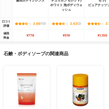
薬用ボディクレンズ
チュサボン セレクト)
セラ)
ホワイト 泡ボディウォ
ピュアナッツ
ッシュ
口コミ
3.86
(13)
3.63
(2)
3.
評価
値段
¥778
¥519
¥1,100
料金
石鹸・ボディソープの関連商品