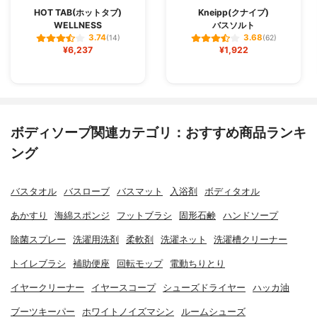
HOT TAB(ホットタブ)
Kneipp(クナイプ)
WELLNESS
バスソルト
3.74
3.68
(14)
(62)
¥6,237
¥1,922
ボディソープ関連カテゴリ：おすすめ商品ランキ
ング
バスタオル
バスローブ
バスマット
入浴剤
ボディタオル
あかすり
海綿スポンジ
フットブラシ
固形石鹸
ハンドソープ
除菌スプレー
洗濯用洗剤
柔軟剤
洗濯ネット
洗濯槽クリーナー
トイレブラシ
補助便座
回転モップ
電動ちりとり
イヤークリーナー
イヤースコープ
シューズドライヤー
ハッカ油
ブーツキーパー
ホワイトノイズマシン
ルームシューズ