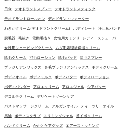
日傘
デオドラントスプレー
デオドラントスティック
デオドラントロールオン
デオドラントウォーター
わきがクリーム(デオドラントクリーム)
ボディシート
汗止めバンド
脱毛器
毛抜き
電動毛抜き
女性用カミソリ
レディースシェーバー
女性用シェービングクリーム
ムダ毛処理後保湿クリーム
除毛クリーム
抑毛ローション
除毛パッド
除毛スプレー
ブラジリアンワックス
鼻毛ブラジリアンワックス
ボディクリーム
ボディオイル
ボディミルク
ボディバター
ボディローション
ボディパウダー
アロエクリーム
アロエジェル
シアバター
デコルテクリーム
デリケートゾーンケア
バストマッサージクリーム
アルガンオイル
ティーツリーオイル
馬油
ボディスクラブ
スリミングジェル
首イボクリーム
ハンドクリーム
かかとケアグッズ
エアーストッキング