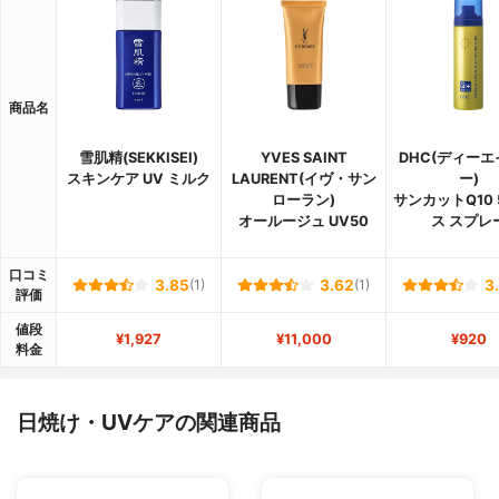
商品名
雪肌精(SEKKISEI)
YVES SAINT
DHC(ディー
スキンケア UV ミルク
LAURENT(イヴ・サン
ー)
ローラン)
サンカットQ10 
オールージュ UV50
ス スプレ
口コミ
3.85
(1)
3.62
(1)
3
評価
値段
¥1,927
¥11,000
¥920
料金
日焼け・UVケアの関連商品