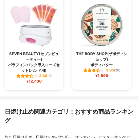
SEVEN BEAUTY(セブンビュ
THE BODY SHOP(ザボディシ
ーティー)
ョップ)
パラフィンパック導入ローズセ
ボディバター
ット(ハンド用)
3.95
(20)
¥1,996
3.89
(8)
¥12,430
日焼け止め関連カテゴリ：おすすめ商品ランキン
グ
飲む日焼け止め
日焼け止めパウダー
サンオイル
アフターサンケア