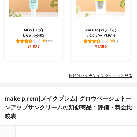
NOV(ノブ)
ParaDo(パラドゥ)
UVミルクEX
バズ ガードUV N
3.95
3.95
(12)
(5)
¥1,978
¥1,180
日焼け止めランキングをもっと見る
make p:rem(メイクプレム) グロウベージュトー
ンアップサンクリームの類似商品：評価・料金比
較表