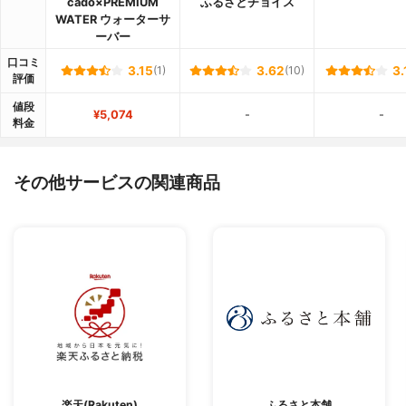
cado×PREMIUM
ふるさとチョイス
WATER ウォーターサ
ーバー
口コミ
3.15
(1)
3.62
(10)
3.
評価
値段
¥5,074
-
-
料金
その他サービスの関連商品
楽天(Rakuten)
ふるさと本舗