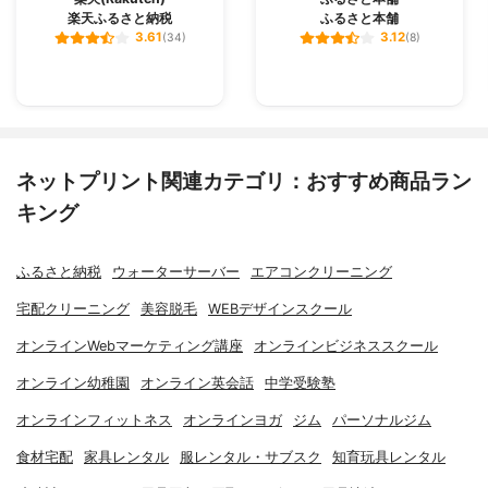
楽天ふるさと納税
ふるさと本舗
3.61
3.12
(34)
(8)
ネットプリント関連カテゴリ：おすすめ商品ラン
キング
ふるさと納税
ウォーターサーバー
エアコンクリーニング
宅配クリーニング
美容脱毛
WEBデザインスクール
オンラインWebマーケティング講座
オンラインビジネススクール
オンライン幼稚園
オンライン英会話
中学受験塾
オンラインフィットネス
オンラインヨガ
ジム
パーソナルジム
食材宅配
家具レンタル
服レンタル・サブスク
知育玩具レンタル