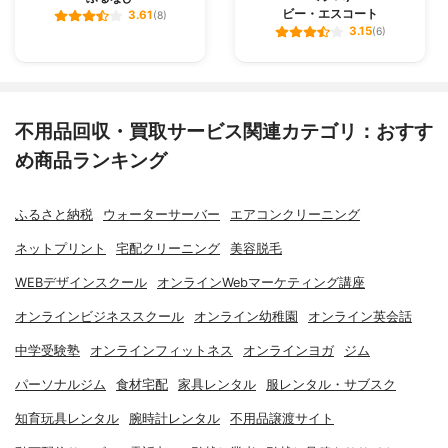
ビー・エスコート
3.61
(8)
3.15
(6)
不用品回収・買取サービス関連カテゴリ：おすす
め商品ランキング
ふるさと納税
ウォーターサーバー
エアコンクリーニング
ネットプリント
宅配クリーニング
美容脱毛
WEBデザインスクール
オンラインWebマーケティング講座
オンラインビジネススクール
オンライン幼稚園
オンライン英会話
中学受験塾
オンラインフィットネス
オンラインヨガ
ジム
パーソナルジム
食材宅配
家具レンタル
服レンタル・サブスク
知育玩具レンタル
腕時計レンタル
不用品譲渡サイト