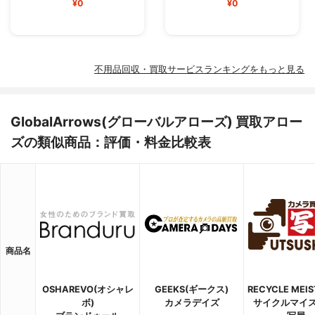
¥0
¥0
不用品回収・買取サービスランキングをもっと見る
GlobalArrows(グローバルアローズ) 買取アロー
ズの類似商品：評価・料金比較表
商品名
OSHAREVO(オシャレ
GEEKS(ギークス)
RECYCLE MEI
ボ)
カメラデイズ
サイクルマイス