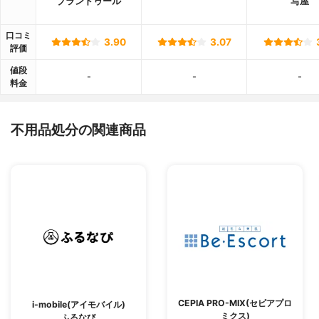
ブランドゥール
写屋
口コミ
3.90
3.07
評価
値段
-
-
-
料金
不用品処分の関連商品
CEPIA PRO-MIX(セピアプロ
i-mobile(アイモバイル)
ミクス)
ふるなび