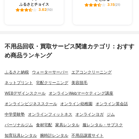
ふるさとチョイス
3.15
(21)
3.62
(10)
不用品回収・買取サービス関連カテゴリ：おすす
め商品ランキング
ふるさと納税
ウォーターサーバー
エアコンクリーニング
ネットプリント
宅配クリーニング
美容脱毛
WEBデザインスクール
オンラインWebマーケティング講座
オンラインビジネススクール
オンライン幼稚園
オンライン英会話
中学受験塾
オンラインフィットネス
オンラインヨガ
ジム
パーソナルジム
食材宅配
家具レンタル
服レンタル・サブスク
知育玩具レンタル
腕時計レンタル
不用品譲渡サイト