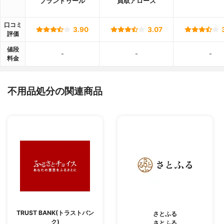
ブランドゥール
買取アローズ
口コミ
3.90
3.07
評価
値段
-
-
-
料金
不用品処分の関連商品
TRUST BANK(トラストバン
さとふる
ク)
さとふる