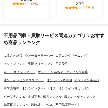
ラココ
3.15
(21)
3.62
(22)
不用品回収・買取サービス関連カテゴリ：おすす
め商品ランキング
ふるさと納税
ウォーターサーバー
エアコンクリーニング
ネットプリント
宅配クリーニング
美容脱毛
WEBデザインスクール
オンラインWebマーケティング講座
オンラインビジネススクール
オンライン幼稚園
オンライン英会話
中学受験塾
オンラインフィットネス
オンラインヨガ
ジム
パーソナルジム
食材宅配
家具レンタル
服レンタル・サブスク
知育玩具レンタル
腕時計レンタル
不用品譲渡サイト