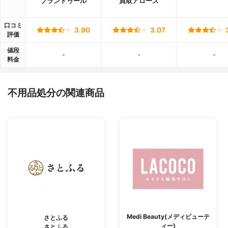
ブランドゥール
買取アローズ
口コミ
3.90
3.07
評価
値段
-
-
-
料金
不用品処分の関連商品
Medi Beauty(メディビューテ
さとふる
ィー)
さとふる