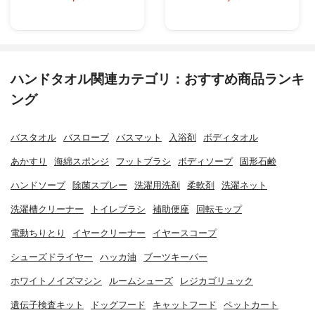
ハンドタオル関連カテゴリ：おすすめ商品ランキ
ング
バスタオル
バスローブ
バスマット
入浴剤
ボディタオル
あかすり
海綿スポンジ
フットブラシ
ボディソープ
固形石鹸
ハンドソープ
除菌スプレー
洗濯用洗剤
柔軟剤
洗濯ネット
洗濯槽クリーナー
トイレブラシ
補助便座
回転モップ
電動ちりとり
イヤークリーナー
イヤースコープ
シューズドライヤー
ハッカ油
ブーツキーパー
ホワイトノイズマシン
ルームシューズ
レジカゴリュック
遺伝子検査キット
ドッグフード
キャットフード
ペットカート