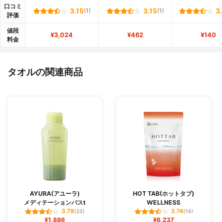
口コミ
3.15
(1)
3.15
(1)
3
評価
値段
¥3,024
¥462
¥140
料金
タオルの関連商品
AYURA(アユーラ)
HOT TAB(ホットタブ)
メディテーションバスt
WELLNESS
3.79
3.74
(23)
(14)
¥1,886
¥6,237