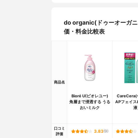
do organic(ドゥーオ
価・料金比較表
商品名
Bioré U(ビオレユー)
CareCer
角層まで浸透する うる
APフェイス
おいミルク
液
口コミ
3.83
(9)
評価