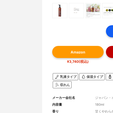
Amazon
¥3,740(税込)
乳液タイプ
保湿タイプ
収れん
メーカー会社名
ジャパン・
内容量
180ml
香り
甘くやわら