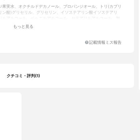
ジ果実水、オクチルドデカノール、プロパンジオール、トリ(カプリ
リン酸)グリセリル、グリセリン、イソステアリン酸イソステアリ
ジルアルコール、ベヘニルアルコール、セテアリルアルコール、加
ヌカエキス、加水分解コメエキス、サリックスニグラ樹皮エキス、
もっと見る
リアスコパリアエキス、豆乳発酵液、グリチルリチン酸２Ｋ、セラ
セラミドAP、コメ胚芽油、ミツロウ、イソプロパノール、エタノー
タンガム、スクレロチウムガム、アラキルグルコシド、ラウリン酸
記載情報ミス報告
ル-10、クエン酸、クエン酸Na、グルコン酸Na、安息香酸Na、
皮油、ニオイテンジクアオイ油、パルマローザ油、アトラスシーダ
レモン果皮油、グレープフルーツ果皮油、セイヨウネズ果実油、イ
花油、ダマスクバラ花油
クチコミ・評判(1)