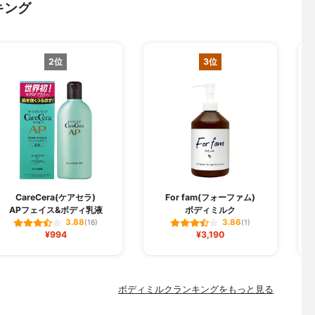
キング
2位
3位
CareCera(ケアセラ)
For fam(フォーファム)
APフェイス&ボディ乳液
ボディミルク
3.88
3.86
(16)
(1)
¥994
¥3,190
ボディミルクランキングをもっと見る