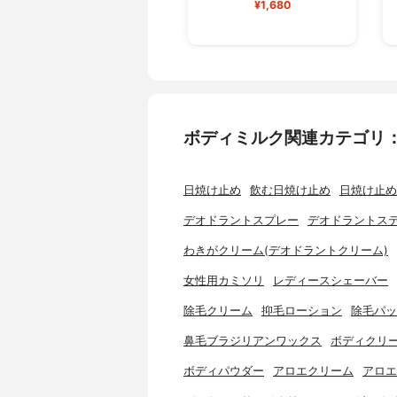
¥1,680
ボディミルク関連カテゴリ
日焼け止め
飲む日焼け止め
日焼け止め
デオドラントスプレー
デオドラントス
わきがクリーム(デオドラントクリーム)
女性用カミソリ
レディースシェーバー
除毛クリーム
抑毛ローション
除毛パッ
鼻毛ブラジリアンワックス
ボディクリ
ボディパウダー
アロエクリーム
アロエ