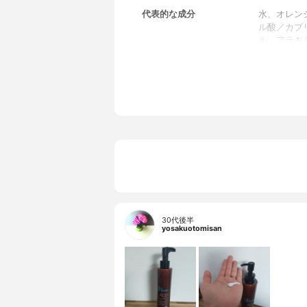
代表的な成分
水、オレン
ル酸／カプ
ル、アラキ
水分解コメ
スファセラ
ミドNP、
ル、キサン
ポリグリセリ
オレンジ果
ー樹皮油、
ランイラン
30代後半
yosakuotomisan