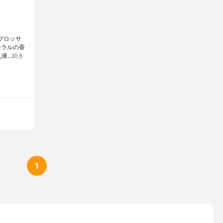
ブロッサ
ーラルの香
乳液…
続き
1