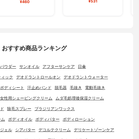
¥531
¥460
：おすすめ商品ランキング
パウダー
サンオイル
アフターサンケア
日傘
ティック
デオドラントロールオン
デオドラントウォーター
ボディシート
汗止めバンド
脱毛器
毛抜き
電動毛抜き
女性用シェービングクリーム
ムダ毛処理後保湿クリーム
ド
除毛スプレー
ブラジリアンワックス
ーム
ボディオイル
ボディバター
ボディローション
ジェル
シアバター
デコルテクリーム
デリケートゾーンケア