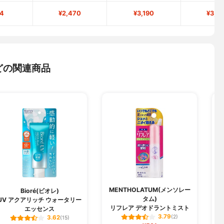
4
¥2,470
¥3,190
¥3,3
どの関連商品
MENTHOLATUM(メンソレー
Bioré(ビオレ)
タム)
UV アクアリッチ ウォータリー
リフレア デオドラントミスト
エッセンス
3.79
(2)
3.62
(15)