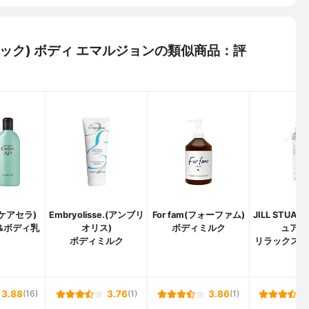
ーガニック) ボディ エマルジョンの類似商品：評
a(ケアセラ)
Embryolisse.(アンブリ
For fam(フォーファム)
JILL STUA
&ボディ乳
オリス)
ボディミルク
ュアー
ボディミルク
リラックス 
ク
3.88
(16)
3.76
(1)
3.86
(1)