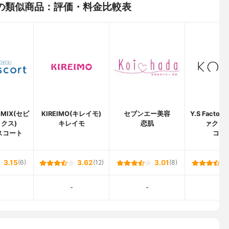
の類似商品：評価・料金比較表
-MIX(セピ
KIREIMO(キレイモ)
セブンエー美容
Y.S Facto
クス)
キレイモ
恋肌
ァクトリ
スコート
コイ
3.15
(6)
3.62
(12)
3.01
(8)
-
-
-