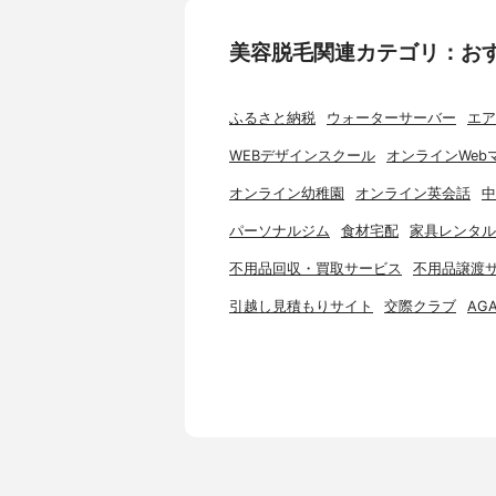
美容脱毛関連カテゴリ：お
ふるさと納税
ウォーターサーバー
エア
WEBデザインスクール
オンラインWeb
オンライン幼稚園
オンライン英会話
中
パーソナルジム
食材宅配
家具レンタル
不用品回収・買取サービス
不用品譲渡
引越し見積もりサイト
交際クラブ
AG