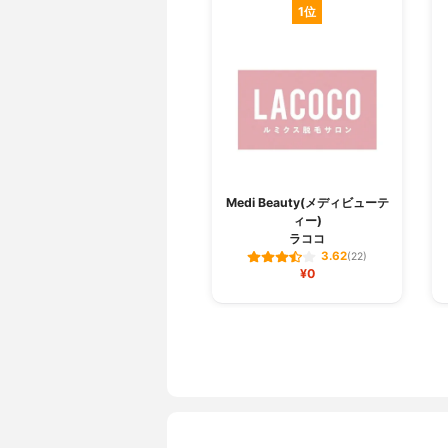
1位
Medi Beauty(メディビューテ
ィー)
ラココ
3.62
(22)
¥0