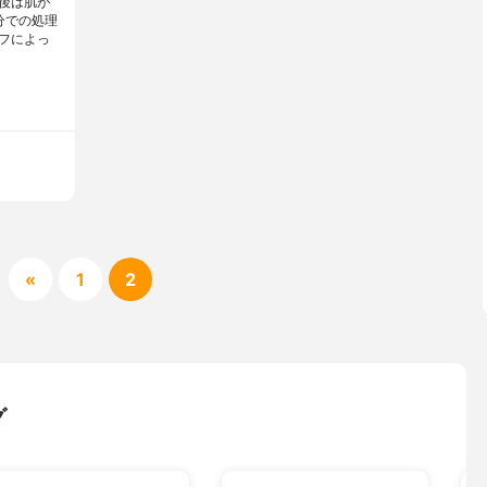
後は肌が
分での処理
フによっ
«
1
2
グ