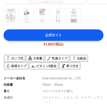
公式サイト
¥1,862(税込)
ポンプ式
大容量
乳液タイプ
化粧品
保湿タイプ
ビタミンE配合
香り付き
メーカー会社名
Gaia International Co., LTD.
内容量
100ml、300ml
香り
ベビーパウダーの香り
全成分
グルタチオン、ビタミンE、ナイアシンアミ
ドなど