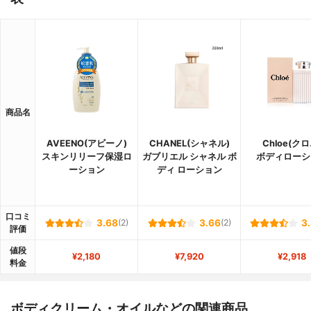
商品名
AVEENO(アビーノ)
CHANEL(シャネル)
Chloe(クロ
スキンリリーフ保湿ロ
ガブリエル シャネル ボ
ボディローシ
ーション
ディ ローション
口コミ
3.68
(2)
3.66
(2)
3
評価
値段
¥2,180
¥7,920
¥2,918
料金
ボディクリーム・オイルなどの関連商品