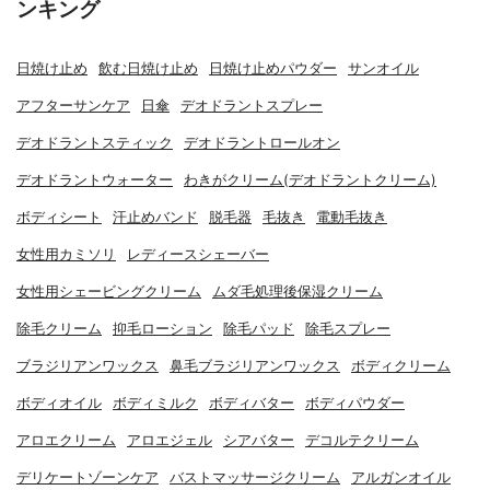
ンキング
日焼け止め
飲む日焼け止め
日焼け止めパウダー
サンオイル
アフターサンケア
日傘
デオドラントスプレー
デオドラントスティック
デオドラントロールオン
デオドラントウォーター
わきがクリーム(デオドラントクリーム)
ボディシート
汗止めバンド
脱毛器
毛抜き
電動毛抜き
女性用カミソリ
レディースシェーバー
女性用シェービングクリーム
ムダ毛処理後保湿クリーム
除毛クリーム
抑毛ローション
除毛パッド
除毛スプレー
ブラジリアンワックス
鼻毛ブラジリアンワックス
ボディクリーム
ボディオイル
ボディミルク
ボディバター
ボディパウダー
アロエクリーム
アロエジェル
シアバター
デコルテクリーム
デリケートゾーンケア
バストマッサージクリーム
アルガンオイル