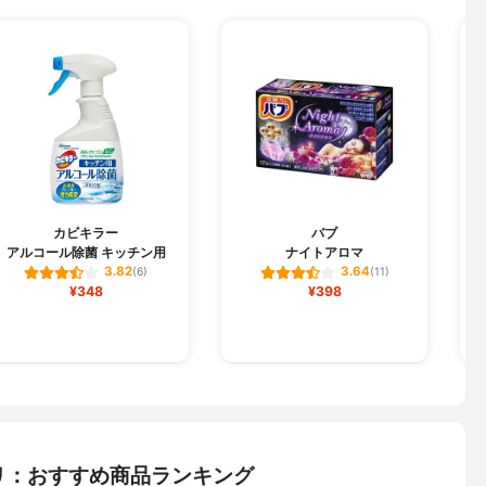
カビキラー
バブ
アルコール除菌 キッチン用
ナイトアロマ
3.82
3.64
(6)
(11)
¥348
¥398
リ：おすすめ商品ランキング