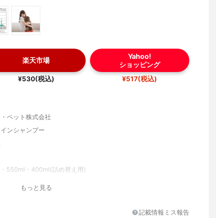
Yahoo!
楽天市場
ショッピング
¥530(税込)
¥517(税込)
ス・ペット株式会社
スインシャンプー
性
l・550ml・400ml(詰め替え用)
もっと見る
しいジェントルフローラルの香り
記載情報ミス報告