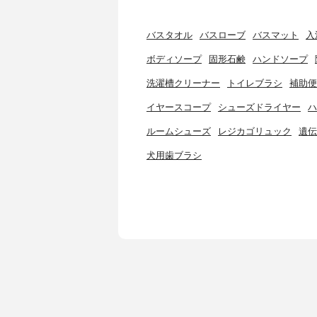
バスタオル
バスローブ
バスマット
入
ボディソープ
固形石鹸
ハンドソープ
洗濯槽クリーナー
トイレブラシ
補助便
イヤースコープ
シューズドライヤー
ハ
ルームシューズ
レジカゴリュック
遺伝
犬用歯ブラシ