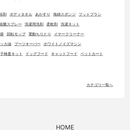
浴剤
ボディタオル
あかすり
海綿スポンジ
フットブラシ
除菌スプレー
洗濯用洗剤
柔軟剤
洗濯ネット
座
回転モップ
電動ちりとり
イヤークリーナー
ッカ油
ブーツキーパー
ホワイトノイズマシン
子検査キット
ドッグフード
キャットフード
ペットカート
カテゴリ一覧へ
HOME