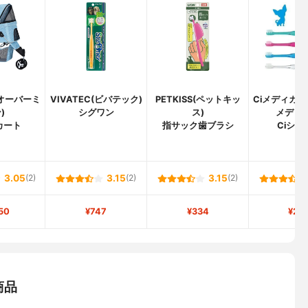
t(オーバーミ
VIVATEC(ビバテック)
PETKISS(ペットキッ
Ciメディカル
)
シグワン
ス)
メディカ
カート
指サック歯ブラシ
Ciシュ
3.05
(2)
3.15
(2)
3.15
(2)
50
¥747
¥334
¥24
商品