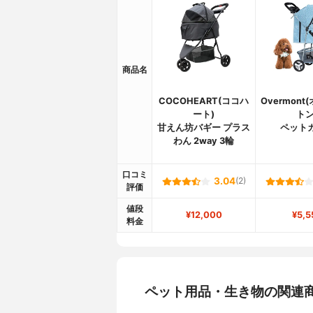
商品名
COCOHEART(ココハ
Overmon
ート)
トン
甘えん坊バギー プラス
ペット
わん 2way 3輪
口コミ
3.04
(2)
評価
値段
¥12,000
¥5,5
料金
ペット用品・生き物の関連