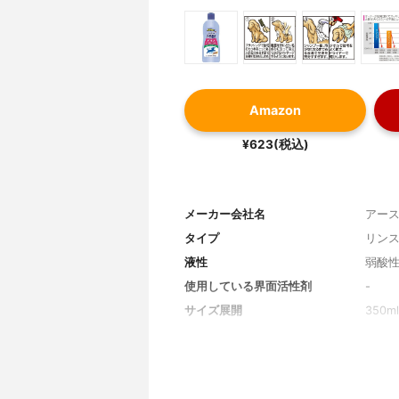
Amazon
¥623(税込)
メーカー会社名
アー
タイプ
リン
液性
弱酸
使用している界面活性剤
-
サイズ展開
350m
生産国
日本
香り
やさ
100mlの溶液を使う場合のコスト
143円