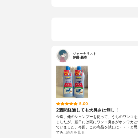
その他の特徴
使用
ジャーナリスト
伊藤 義春
5.00
2週間経過しても犬臭さは無し！
今迄、他のシャンプーを使って、うちのワンコを
ましたが、翌日には既にワンコ臭さがホンワカと
ていました。今回、この商品を試しに・・・と思
てみ…
続きを見る