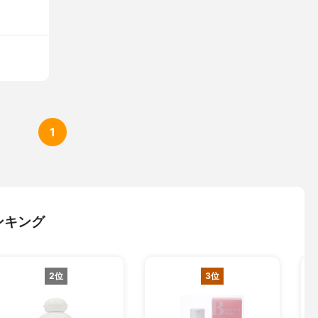
1
ンキング
2位
3位