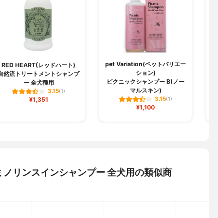
pet Variation(ペットバリエー
RED HEART(レッドハート)
ション)
自然流トリートメントシャンプ
ト
ピクニックシャンプー B(ノー
ー 全犬種用
マルスキン)
3.15
(1)
3.15
¥1,351
(1)
¥1,100
 アミノリンスインシャンプー 全犬用の類似商