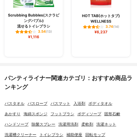
Scrubbing Bubbles(スクラビ
HOT TAB(ホットタブ)
ングバブル)
WELLNESS
流せるトイレブラシ
3.74
(14)
3.54
(13)
¥6,237
¥1,116
パンティライナー関連カテゴリ：おすすめ商品ラ
ンキング
バスタオル
バスローブ
バスマット
入浴剤
ボディタオル
あかすり
海綿スポンジ
フットブラシ
ボディソープ
固形石鹸
ハンドソープ
除菌スプレー
洗濯用洗剤
柔軟剤
洗濯ネット
洗濯槽クリーナー
トイレブラシ
補助便座
回転モップ