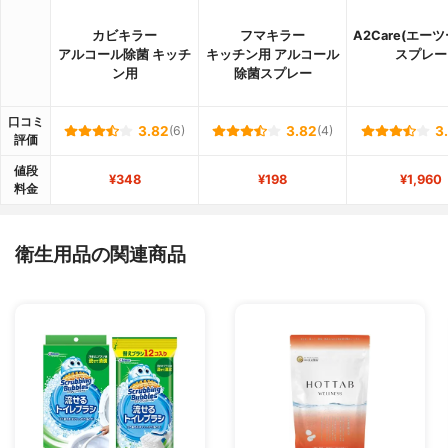
カビキラー
フマキラー
A2Care(エー
アルコール除菌 キッチ
キッチン用 アルコール
スプレー
ン用
除菌スプレー
口コミ
3.82
(6)
3.82
(4)
3
評価
値段
¥348
¥198
¥1,960
料金
衛生用品の関連商品