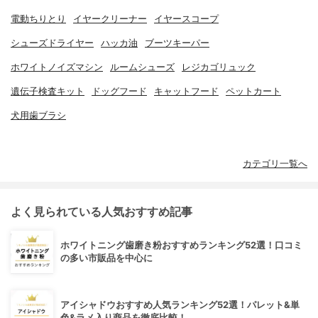
電動ちりとり
イヤークリーナー
イヤースコープ
シューズドライヤー
ハッカ油
ブーツキーパー
ホワイトノイズマシン
ルームシューズ
レジカゴリュック
遺伝子検査キット
ドッグフード
キャットフード
ペットカート
犬用歯ブラシ
カテゴリ一覧へ
よく見られている人気おすすめ記事
ホワイトニング歯磨き粉おすすめランキング52選！口コミ
の多い市販品を中心に
アイシャドウおすすめ人気ランキング52選！パレット&単
色&ラメ入り商品を徹底比較！