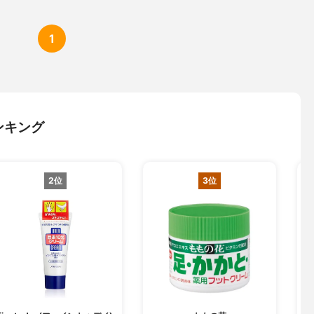
1
ンキング
2位
3位