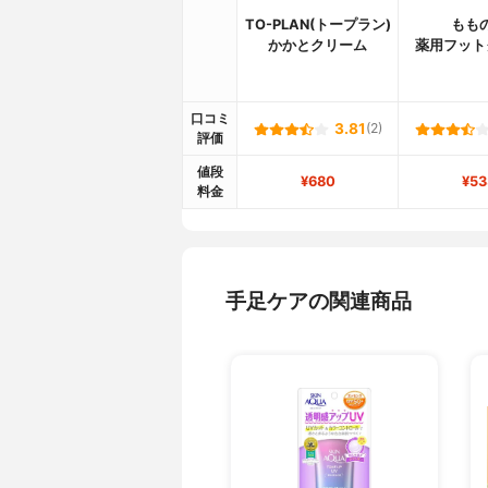
TO-PLAN(トープラン)
もも
かかとクリーム
薬用フット
口コミ
3.81
(2)
評価
値段
¥680
¥53
料金
手足ケアの関連商品