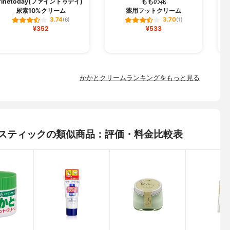
finetoday(ファイントゥデイ)
ももの花
尿素10%クリーム
薬用フットクリーム
3.74
3.70
(6)
(1)
¥352
¥533
かかとクリームランキングをもっと見る
 スティックの類似商品：評価・料金比較表