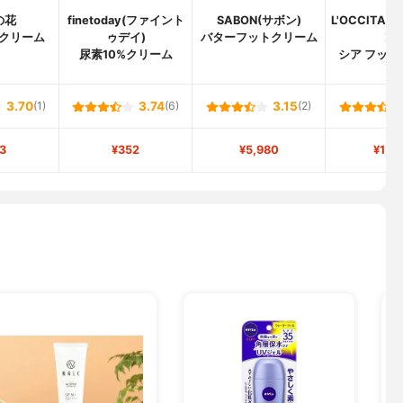
の花
finetoday(ファイント
SABON(サボン)
L'OCCITA
クリーム
ゥデイ)
バターフットクリーム
ン)
尿素10%クリーム
シア フット
3.70
(1)
3.74
(6)
3.15
(2)
3
¥352
¥5,980
¥1,6