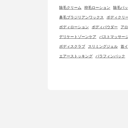
除毛クリーム
抑毛ローション
除毛パッ
鼻毛ブラジリアンワックス
ボディクリ
ボディローション
ボディパウダー
アロ
デリケートゾーンケア
バストマッサー
ボディスクラブ
スリミングジェル
首イ
エアーストッキング
パラフィンパック