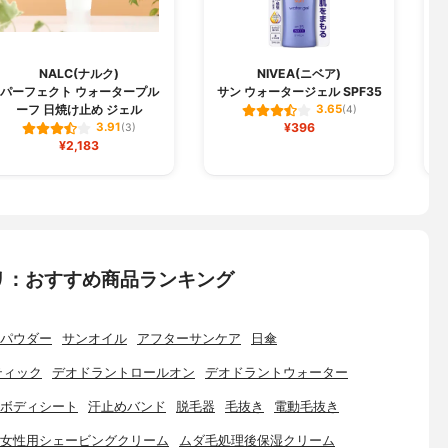
NALC(ナルク)
NIVEA(ニベア)
パーフェクト ウォータープル
サン ウォータージェル SPF35
ーフ 日焼け止め ジェル
3.65
(4)
¥396
3.91
(3)
¥2,183
リ：おすすめ商品ランキング
パウダー
サンオイル
アフターサンケア
日傘
ティック
デオドラントロールオン
デオドラントウォーター
ボディシート
汗止めバンド
脱毛器
毛抜き
電動毛抜き
女性用シェービングクリーム
ムダ毛処理後保湿クリーム