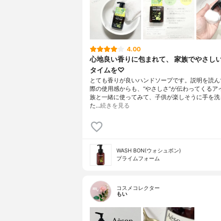
4.00
心地良い香りに包まれて、 家族でやさし
タイムを♡
とても香りが良いハンドソープです。説明を読ん
際の使用感からも、“やさしさ”が伝わってくるア
族と一緒に使ってみて、子供が楽しそうに手を洗
た…
続きを見る
WASH BON(ウォシュボン)
プライムフォーム
コスメコレクター
もい