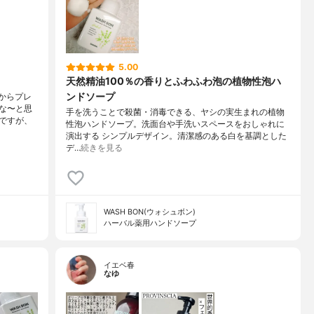
5.00
天然精油100％の香りとふわふわ泡の植物性泡ハ
ンドソープ
人からプレ
な〜と思
手を洗うことで殺菌・消毒できる、ヤシの実生まれの植物
ですが、
性泡ハンドソープ。洗面台や手洗いスペースをおしゃれに
演出する シンプルデザイン。清潔感のある白を基調とした
デ…
続きを見る
WASH BON(ウォシュボン)
ハーバル薬用ハンドソープ
イエベ春
なゆ