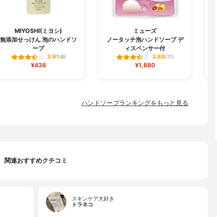
L
MIYOSHI(ミヨシ)
ミューズ
無添加せっけん 泡のハンドソ
ノータッチ泡ハンドソープ デ
ープ
ィスペンサー付
3.91
3.88
(8)
(11)
¥438
¥1,880
ハンドソープランキングをもっと見る
関連おすすめクチコミ
スキンケア大好き
トラネコ