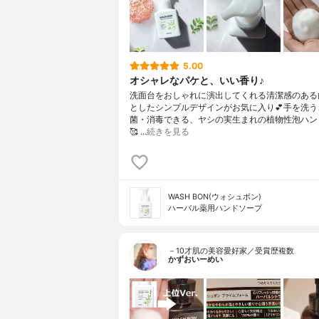
5.00
オシャレなパケと、いい香り♪
洗面台をおしゃれに演出してくれる清潔感のある
としたシンプルデザインがお気に入り💕手を洗う
菌・消毒できる、ヤシの実生まれの植物性泡ハン
🥰 …
続きを見る
WASH BON(ウォシュボン)
ハーバル薬用ハンドソープ
－10才肌の美容愛好家／受賞歴複数
かずおいーめい