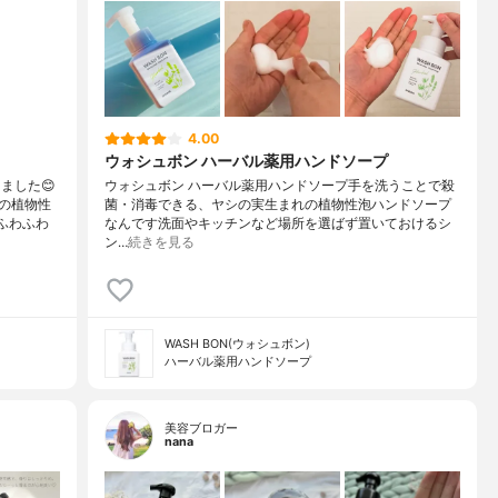
4.00
ウォシュボン ハーバル薬用ハンドソープ
ました😊
ウォシュボン ハーバル薬用ハンドソープ手を洗うことで殺
の植物性
菌・消毒できる、ヤシの実生まれの植物性泡ハンドソープ
ふわふわ
なんです洗面やキッチンなど場所を選ばず置いておけるシ
ン…
続きを見る
WASH BON(ウォシュボン)
ハーバル薬用ハンドソープ
美容ブロガー
nana