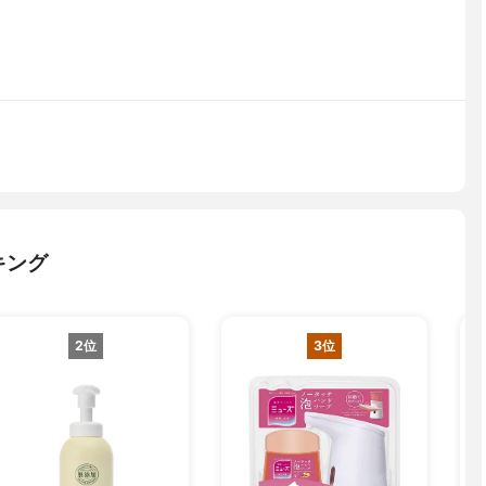
キング
2位
3位