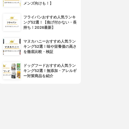
メンズ向けも！】
フライパンおすすめ人気ランキ
EAF&BOTANICS(リーフアン
JAMES MARTIN(ジェームズ
ング52選！【焦げ付かない・長
ドボタニクス)
マーティン)
持ち！2026最新】
ハンドソープ
薬用泡ハンドソープ
3.85
3.81
(2)
(1)
¥759
¥1,109
マヌカハニーおすすめ人気ラン
キング52選！味や栄養価の高さ
を徹底比較・検証
ドッグフードおすすめ人気ラン
キング52選！無添加・アレルギ
ー対策商品を紹介