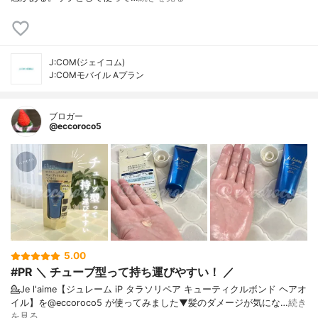
J:COM(ジェイコム)
J:COMモバイル Aプラン
ブロガー
@eccoroco5
5.00
#PR ＼ チューブ型って持ち運びやすい！ ／
💁Je l'aime【ジュレーム iP タラソリペア キューティクルボンド ヘアオ
イル】を@eccoroco5 が使ってみました⁡⁡⁡⁡▼⁡髪のダメージが気にな…
続き
を見る