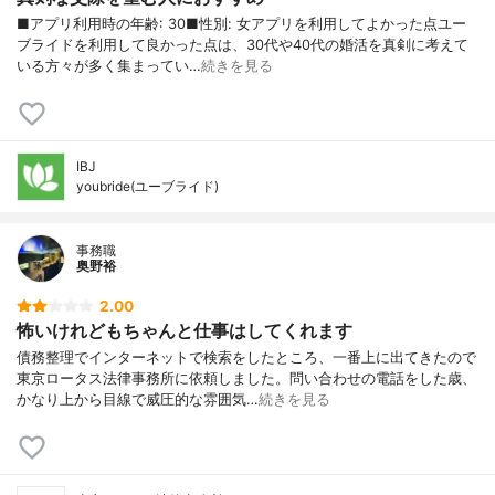
■アプリ利用時の年齢: 30■性別: 女アプリを利用してよかった点ユー
ブライドを利用して良かった点は、30代や40代の婚活を真剣に考えて
いる方々が多く集まってい…
続きを見る
IBJ
youbride(ユーブライド)
事務職
奥野裕
2.00
怖いけれどもちゃんと仕事はしてくれます
債務整理でインターネットで検索をしたところ、一番上に出てきたので
東京ロータス法律事務所に依頼しました。問い合わせの電話をした歳、
かなり上から目線で威圧的な雰囲気…
続きを見る