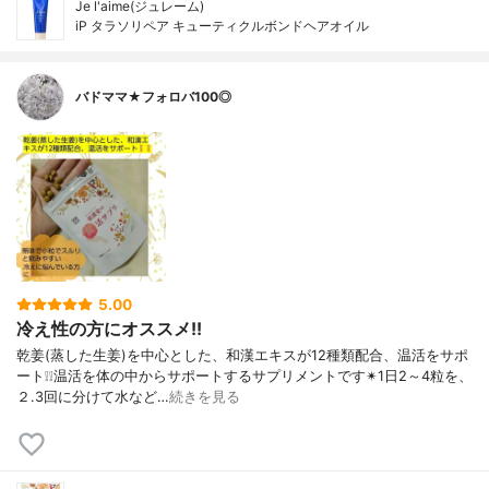
Je l'aime(ジュレーム)
iP タラソリペア キューティクルボンドヘアオイル
バドママ★フォロバ100◎
5.00
冷え性の方にオススメ!!
乾姜(蒸した生姜)を中心とした、和漢エキスが12種類配合、温活をサポ
ート❕❕温活を体の中からサポートするサプリメントです✴1日2～4粒を、
２.3回に分けて水など…
続きを見る