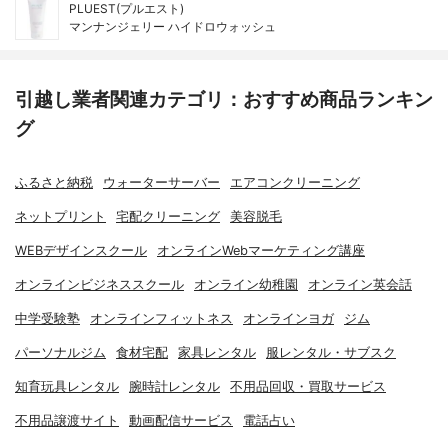
PLUEST(プルエスト)
マンナンジェリー ハイドロウォッシュ
引越し業者関連カテゴリ：おすすめ商品ランキン
グ
ふるさと納税
ウォーターサーバー
エアコンクリーニング
ネットプリント
宅配クリーニング
美容脱毛
WEBデザインスクール
オンラインWebマーケティング講座
オンラインビジネススクール
オンライン幼稚園
オンライン英会話
中学受験塾
オンラインフィットネス
オンラインヨガ
ジム
パーソナルジム
食材宅配
家具レンタル
服レンタル・サブスク
知育玩具レンタル
腕時計レンタル
不用品回収・買取サービス
不用品譲渡サイト
動画配信サービス
電話占い