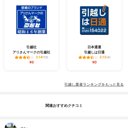
引越社
日本通運
アリさんマークの引越社
引越しは日通
3.14
3.13
(13)
(4)
¥0
¥0
引越し業者ランキングをもっと見る
関連おすすめクチコミ