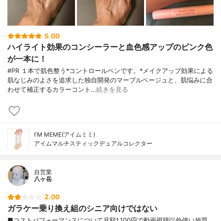
5.00
ハイライト効果のコンシーラーと血色感アップのピンク色
が一本に！
#PR １本で肌色整う*コントロールペンです。*メイクアップ効果による
肌なじみのよさを追求した独自開発のマーブルベージュと、肌悩みに合
わせて補正するカラーコント…
続きを見る
I'M MEME(アイムミミ)
アイムマルチスティックデュアルコレクター
自営業
八ヶ岳
2.00
ガラケー乗り換え組のシニア向けではない
■コストパフォーマンスについて月額1,100円で動画視聴以外使い放題