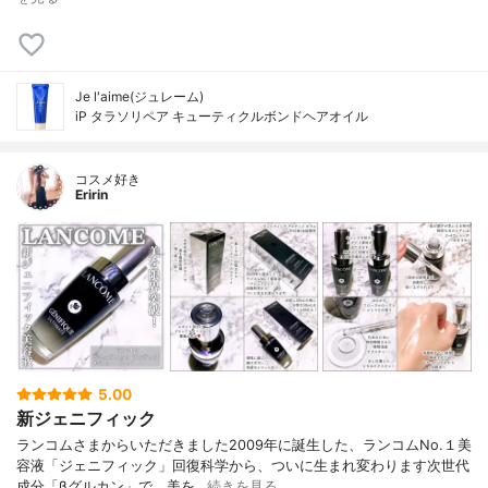
Je l'aime(ジュレーム)
iP タラソリペア キューティクルボンドヘアオイル
コスメ好き
Eririn
5.00
新ジェニフィック
ランコムさまからいただきました2009年に誕生した、ランコムNo.１美
容液「ジェニフィック」回復科学から、ついに生まれ変わります次世代
成分「βグルカン」で、美を…
続きを見る