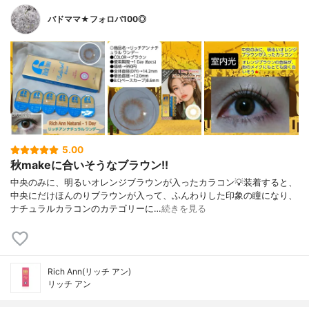
バドママ★フォロバ100◎
5.00
秋makeに合いそうなブラウン!!
中央のみに、明るいオレンジブラウンが入ったカラコン💡装着すると、
中央にだけほんのりブラウンが入って、ふんわりした印象の瞳になり、
ナチュラルカラコンのカテゴリーに…
続きを見る
Rich Ann(リッチ アン)
リッチ アン