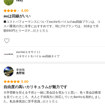
rikky
4.00
auは回線がいい
■コストパフォーマンスについてexciteモバイルのau回線プランは、コ
スパ重視の方に非常におすすめです。特にFitプランでは、3GBまで月
額690円とリーズナ…
続きを見る
excite(エキサイト)
エキサイトモバイル au回線タイプ
事務職
奥野裕
5.00
自由度の高いカリキュラムが魅力です
大学受験を控える子供と一緒に英会話を習おうと思い、色々英会話教室
を見ていたところ、大人と子供両方に対応していたBerlitzを契約しまし
た。私自身英語に苦手意識…
続きを見る