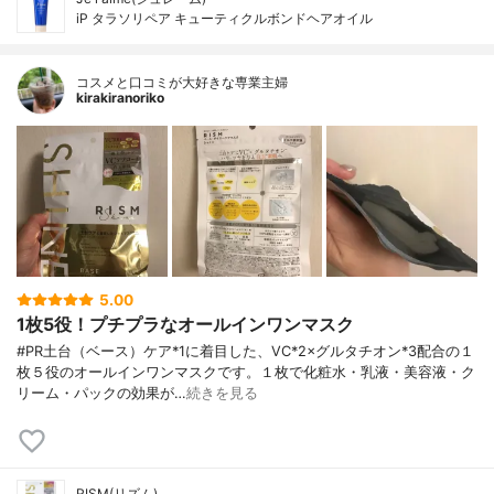
iP タラソリペア キューティクルボンドヘアオイル
コスメと口コミが大好きな専業主婦
kirakiranoriko
5.00
1枚5役！プチプラなオールインワンマスク
#PR土台（ベース）ケア*1に着目した、VC*2×グルタチオン*3配合の１
枚５役のオールインワンマスクです。１枚で化粧水・乳液・美容液・ク
リーム・パックの効果が…
続きを見る
RISM(リズム)