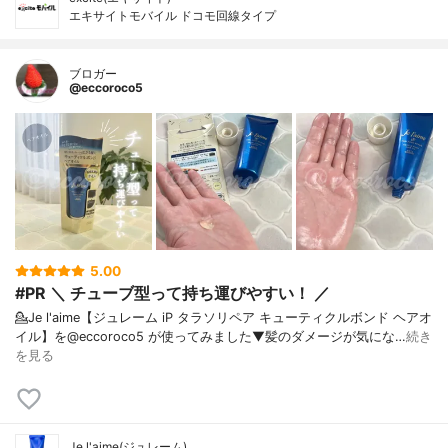
エキサイトモバイル ドコモ回線タイプ
ブロガー
@eccoroco5
5.00
#PR ＼ チューブ型って持ち運びやすい！ ／
💁Je l'aime【ジュレーム iP タラソリペア キューティクルボンド ヘアオ
イル】を@eccoroco5 が使ってみました⁡⁡⁡⁡▼⁡髪のダメージが気にな…
続き
を見る
Je l'aime(ジュレーム)