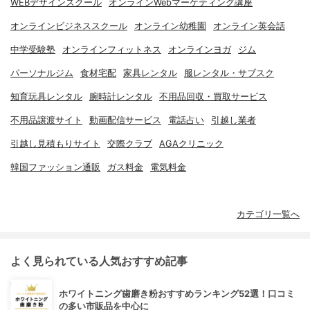
WEBデザインスクール
オンラインWebマーケティング講座
オンラインビジネススクール
オンライン幼稚園
オンライン英会話
中学受験塾
オンラインフィットネス
オンラインヨガ
ジム
パーソナルジム
食材宅配
家具レンタル
服レンタル・サブスク
知育玩具レンタル
腕時計レンタル
不用品回収・買取サービス
不用品譲渡サイト
動画配信サービス
電話占い
引越し業者
引越し見積もりサイト
交際クラブ
AGAクリニック
韓国ファッション通販
ガス料金
電気料金
カテゴリ一覧へ
よく見られている人気おすすめ記事
ホワイトニング歯磨き粉おすすめランキング52選！口コミ
の多い市販品を中心に