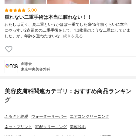
5.00
腫れない二重手術は本当に腫れない！！
わたしは元々、奥二重というかほぼ一重でした😂15年前くらいに本当
にやっすい2点留めの二重手術をして、1.3枚目のような二重にしていま
した。が、年齢を重ねたせいな…
続きを見る
創志会
東京中央美容外科
美容皮膚科関連カテゴリ：おすすめ商品ランキン
グ
ふるさと納税
ウォーターサーバー
エアコンクリーニング
ネットプリント
宅配クリーニング
美容脱毛