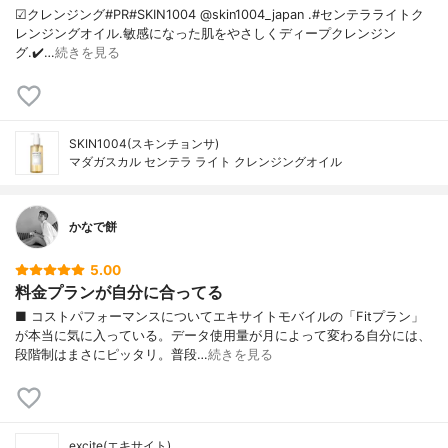
☑クレンジング#PR#SKIN1004 @skin1004_japan .#センテラライトク
レンジングオイル.敏感になった肌をやさしくディープクレンジン
グ.✔️…
続きを見る
SKIN1004(スキンチョンサ)
マダガスカル センテラ ライト クレンジングオイル
かなで餅
5.00
料金プランが自分に合ってる
■ コストパフォーマンスについてエキサイトモバイルの「Fitプラン」
が本当に気に入っている。データ使用量が月によって変わる自分には、
段階制はまさにピッタリ。普段…
続きを見る
excite(エキサイト)