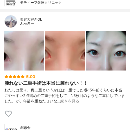
モティーフ銀座クリニック
美容大好きOL
ふっきー
5.00
腫れない二重手術は本当に腫れない！！
わたしは元々、奥二重というかほぼ一重でした😂15年前くらいに本当
にやっすい2点留めの二重手術をして、1.3枚目のような二重にしていま
した。が、年齢を重ねたせいな…
続きを見る
創志会