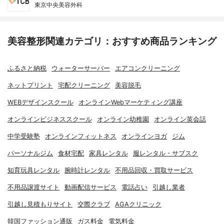
東京中央美容外科
美容整形関連カテゴリ：おすすめ商品ランキング
ふるさと納税
ウォーターサーバー
エアコンクリーニング
ネットプリント
宅配クリーニング
美容脱毛
WEBデザインスクール
オンラインWebマーケティング講座
オンラインビジネススクール
オンライン幼稚園
オンライン英会話
中学受験塾
オンラインフィットネス
オンラインヨガ
ジム
パーソナルジム
食材宅配
家具レンタル
服レンタル・サブスク
知育玩具レンタル
腕時計レンタル
不用品回収・買取サービス
不用品譲渡サイト
動画配信サービス
電話占い
引越し業者
引越し見積もりサイト
交際クラブ
AGAクリニック
韓国ファッション通販
ガス料金
電気料金