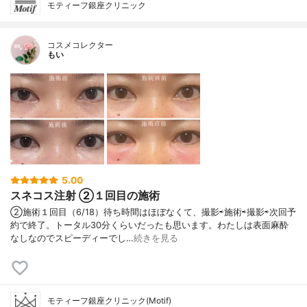
モティーフ銀座クリニック
コスメコレクター
もい
5.00
スネコス注射 ②１回目の施術
②施術１回目（6/18）待ち時間はほぼなくて、撮影⇨施術⇨撮影⇨次回予
約で終了。トータル30分くらいだったも思います。わたしは表面麻酔
なしなのでスピーディーでし…
続きを見る
モティーフ銀座クリニック(Motif)