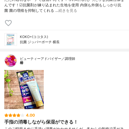
んです！☑︎抗菌剤が練り込まれた生地を使用 内側も外側もしっかり抗
菌 菌の増殖を抑制してくれる …
続きを見る
KOKO+(ココタス)
抗菌 ジッパーポーチ 横長
ビューティーアドバイザー／調理師
椿
4.00
手指の消毒しながら保湿ができる！
このご時世まめに手洗い消毒がかかせませんが、冬からの乾燥で手があ