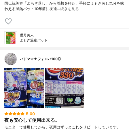
国伝統美容「よもぎ蒸し」から着想を得た、手軽によもぎ蒸し気分を味
わえる温熱パット10年前に友達…
続きを見る
優月美人
よもぎ温座パット
バドママ★フォロバ100◎
5.00
夜も安心して使用出来る。
モニターで使用してから、夜用はずっとこれをリピートしています。