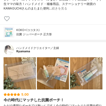
生ママの味方！ハンドメイド・補修用品、ステーショナリー雑貨の
KAWAGUCHIさんのまたまた便利…
続きを見る
KOKO+(ココタス)
抗菌 ジッパーポーチ 正方形
ハンドメイドクリエイター／主婦
Ryumama
5.00
今の時代にマッチした抗菌ポーチ！
ただの透明なポーチでは無いんです！今の時代にぴったりな抗菌仕様な