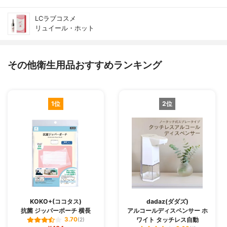
LCラブコスメ
リュイール・ホット
その他衛生用品おすすめランキング
1位
2位
KOKO+(ココタス)
dadaz(ダダズ)
抗菌 ジッパーポーチ 横長
アルコールディスペンサー ホ
ワイト タッチレス自動
3.70
(2)