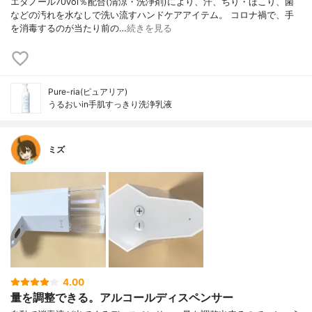
エタノール70vol％配合(清涼・洗浄剤)により、汗、ちり・ほこり、菌
などの汚れを水なしで洗い流すハンドケアアイテム。 コロナ禍で、手
を消毒するのが当たり前の…
続きを見る
Pure-ria(ピュアリア)
うるおいin手肌すっきり洗浄乳液
ミズ
4.00
量を調整できる。アルコールディスペンサー