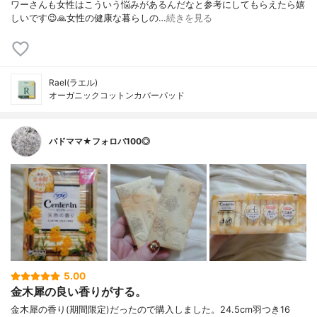
ワーさんも女性はこういう悩みがあるんだなと参考にしてもらえたら嬉
しいです😉🙏女性の健康な暮らしの…
続きを見る
Rael(ラエル)
オーガニックコットンカバーパッド
バドママ★フォロバ100◎
5.00
金木犀の良い香りがする。
金木犀の香り(期間限定)だったので購入しました。24.5cm羽つき16