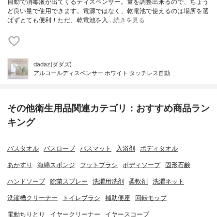
自動で消毒液が出てくるディスペンサー。量を調整出来るので、ちょう
ど良い量で使用できます。電源ではなく、乾電池で使えるのは場所を選
ばずとても便利！ただ、乾電池を入…
続きを見る
dadaz(ダダズ)
アルコールディスペンサー ホワイト タッチレス自動
その他衛生用品関連カテゴリ：おすすめ商品ラン
キング
バスタオル
バスローブ
バスマット
入浴剤
ボディタオル
あかすり
海綿スポンジ
フットブラシ
ボディソープ
固形石鹸
ハンドソープ
除菌スプレー
洗濯用洗剤
柔軟剤
洗濯ネット
洗濯槽クリーナー
トイレブラシ
補助便座
回転モップ
電動ちりとり
イヤークリーナー
イヤースコープ