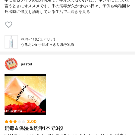
手に塗るタイプの洗浄乳液で、手が洗えないけれど、キレイにしたいと
言うときにオススメです。手の消毒が欠かせない日々、子供も幼稚園や
外出時に何度も消毒している生活で…
続きを見る
Pure-ria(ピュアリア)
うるおいin手肌すっきり洗浄乳液
pastel
3.00
消毒＆保湿＆洗浄1本で3役