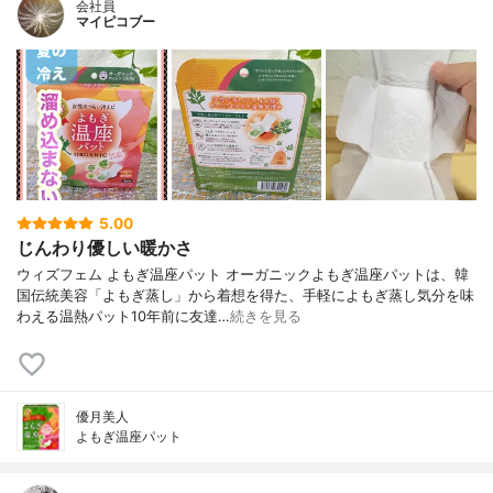
会社員
マイピコブー
5.00
じんわり優しい暖かさ
ウィズフェム よもぎ温座パット オーガニックよもぎ温座パットは、韓
国伝統美容「よもぎ蒸し」から着想を得た、手軽によもぎ蒸し気分を味
わえる温熱パット10年前に友達…
続きを見る
優月美人
よもぎ温座パット