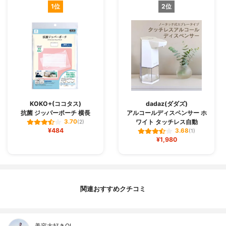
1位
2位
KOKO+(ココタス)
dadaz(ダダズ)
抗菌 ジッパーポーチ 横長
アルコールディスペンサー ホ
ワイト タッチレス自動
3.70
(2)
¥484
3.68
(1)
¥1,980
関連おすすめクチコミ
美容大好きOL