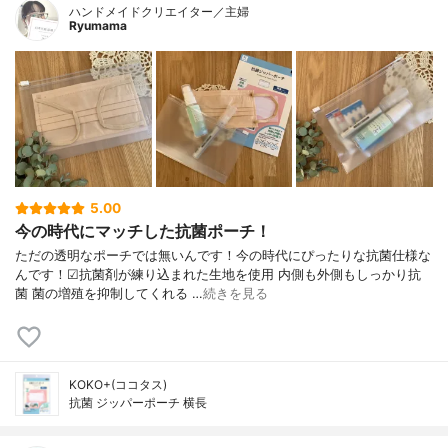
ハンドメイドクリエイター／主婦
Ryumama
5.00
今の時代にマッチした抗菌ポーチ！
ただの透明なポーチでは無いんです！今の時代にぴったりな抗菌仕様な
んです！☑︎抗菌剤が練り込まれた生地を使用 内側も外側もしっかり抗
菌 菌の増殖を抑制してくれる …
続きを見る
KOKO+(ココタス)
抗菌 ジッパーポーチ 横長