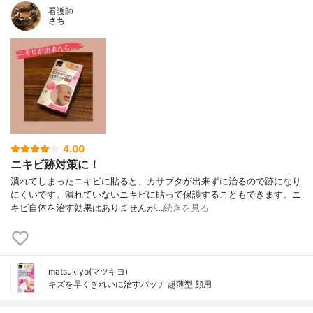
看護師
さち
4.00
ニキビ跡対策に！
潰れてしまったニキビに貼ると、カサブタが出来ずに治るので跡になり
にくいです。潰れていないニキビに貼って保護することもできます。ニ
キビ自体を治す効果はありませんが…
続きを見る
matsukiyo(マツキヨ)
キズを早くきれいに治すパッチ 超薄型 顔用