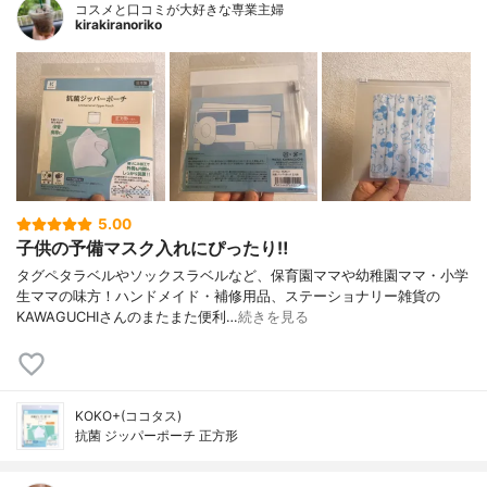
コスメと口コミが大好きな専業主婦
kirakiranoriko
5.00
子供の予備マスク入れにぴったり‼
タグペタラベルやソックスラベルなど、保育園ママや幼稚園ママ・小学
生ママの味方！ハンドメイド・補修用品、ステーショナリー雑貨の
KAWAGUCHIさんのまたまた便利…
続きを見る
KOKO+(ココタス)
抗菌 ジッパーポーチ 正方形