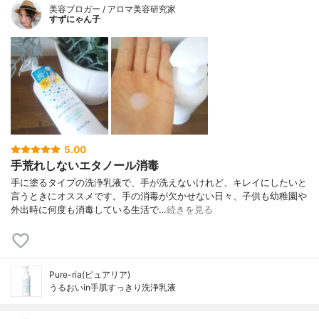
美容ブロガー / アロマ美容研究家
すずにゃん子
5.00
手荒れしないエタノール消毒
手に塗るタイプの洗浄乳液で、手が洗えないけれど、キレイにしたいと
言うときにオススメです。手の消毒が欠かせない日々、子供も幼稚園や
外出時に何度も消毒している生活で…
続きを見る
Pure-ria(ピュアリア)
うるおいin手肌すっきり洗浄乳液