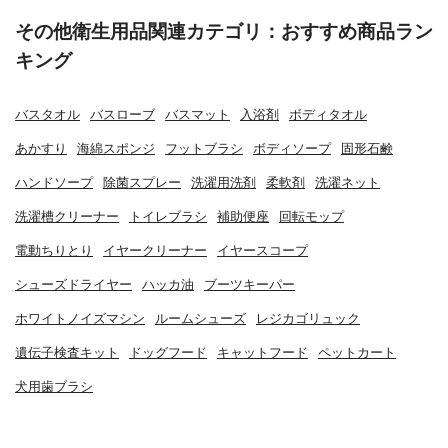
その他衛生用品関連カテゴリ：おすすめ商品ラン
キング
バスタオル
バスローブ
バスマット
入浴剤
ボディタオル
あかすり
海綿スポンジ
フットブラシ
ボディソープ
固形石鹸
ハンドソープ
除菌スプレー
洗濯用洗剤
柔軟剤
洗濯ネット
洗濯槽クリーナー
トイレブラシ
補助便座
回転モップ
電動ちりとり
イヤークリーナー
イヤースコープ
シューズドライヤー
ハッカ油
ブーツキーパー
ホワイトノイズマシン
ルームシューズ
レジカゴリュック
遺伝子検査キット
ドッグフード
キャットフード
ペットカート
犬用歯ブラシ