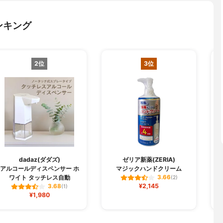
ンキング
2位
3位
dadaz(ダダズ)
ゼリア新薬(ZERIA)
アルコールディスペンサー ホ
マジックハンドクリーム
モ
ワイト タッチレス自動
3.66
(2)
¥2,145
3.68
(1)
¥1,980