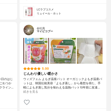
LCラブコスメ
リュイール・ホット
会社員
マイピコブー
5.00
じんわり優しい暖かさ
い日のはじ
ウィズフェム よもぎ温座パット オーガニックよもぎ温座パ
ごわつか
ットは、韓国伝統美容「よもぎ蒸し」から着想を得た、手
クライン…
軽によもぎ蒸し気分を味わえる温熱パット10年前に友達…
続きを見る