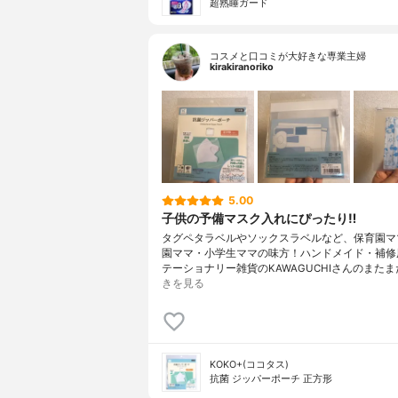
超熟睡ガード
コスメと口コミが大好きな専業主婦
kirakiranoriko
5.00
子供の予備マスク入れにぴったり‼
タグペタラベルやソックスラベルなど、保育園マ
園ママ・小学生ママの味方！ハンドメイド・補修
テーショナリー雑貨のKAWAGUCHIさんのまたま
きを見る
KOKO+(ココタス)
抗菌 ジッパーポーチ 正方形