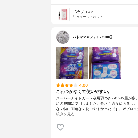
LCラブコスメ
リュイール・ホット
バドママ★フォロバ100◎
4.00
ごわつかなくて使いやすい。
スーパーナイトガード夜用羽つき29cmを量が多
めの昼間に使用しました。長さも適度にあるし、
なく特に問題なく使いやすかったです。Wブロッ
続きを見る