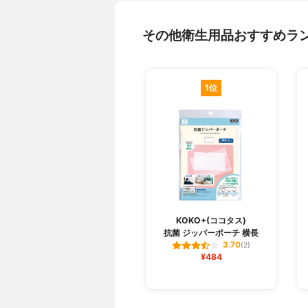
その他衛生用品おすすめラ
1位
KOKO+(ココタス)
抗菌 ジッパーポーチ 横長
3.70
(2)
¥484