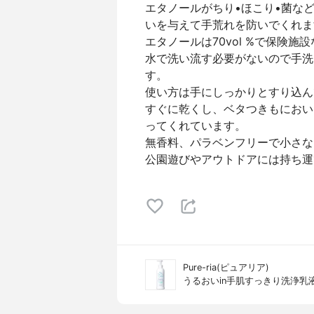
エタノールがちり•ほこり•菌な
いを与えて手荒れを防いでくれま
エタノールは70vol %で保険
水で洗い流す必要がないので手洗
す。
使い方は手にしっかりとすり込ん
すぐに乾くし、ベタつきもにおい
ってくれています。
無香料、パラベンフリーで小さな
公園遊びやアウトドアには持ち運
Pure-ria(ピュアリア)
うるおいin手肌すっきり洗浄乳