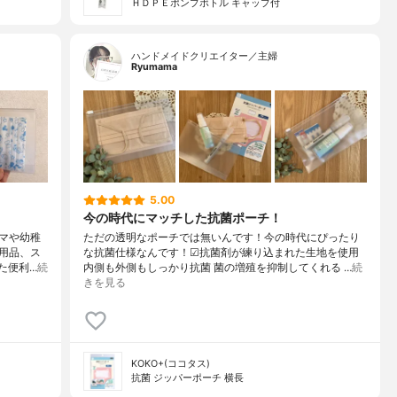
ＨＤＰＥポンプボトル キャップ付
ハンドメイドクリエイター／主婦
Ryumama
5.00
今の時代にマッチした抗菌ポーチ！
マや幼稚
ただの透明なポーチでは無いんです！今の時代にぴったり
用品、ス
な抗菌仕様なんです！☑︎抗菌剤が練り込まれた生地を使用
た便利…
続
内側も外側もしっかり抗菌 菌の増殖を抑制してくれる …
続
きを見る
KOKO+(ココタス)
抗菌 ジッパーポーチ 横長