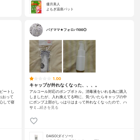
優月美人
よもぎ温座パット
バドママ★フォロバ100◎
1.00
キャップが外れなくなった、、、。
ピートし
アルコール対応のポンプボトル。消毒液をいれる為に購入
おおって
しましたが、入れ換えてる時に、気づいたらキャップの中
心して寝
にポンプ上部がしっはりはまって外れなくなったので、ハ
サミ…
続きを見る
DAISO(ダイソー)