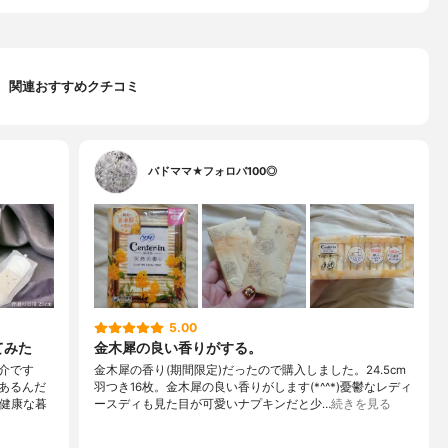
関連おすすめクチコミ
バドママ★フォロバ100◎
5.00
てみた
金木犀の良い香りがする。
介です
金木犀の香り(期間限定)だったので購入しました。24.5cm
あるんだ
羽つき16枚。金木犀の良い香りがします(*^^*)憂鬱なレディ
の健康な暮
ースディも見た目が可愛いナプキンだと少…
続きを見る