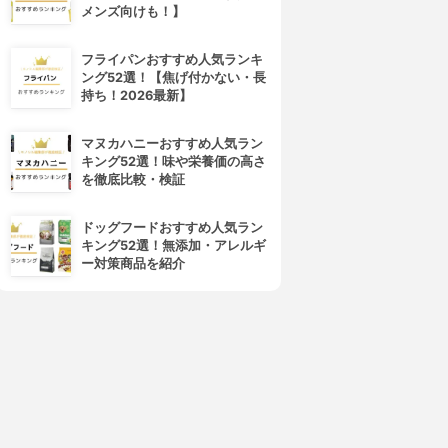
メンズ向けも！】
フライパンおすすめ人気ランキ
ング52選！【焦げ付かない・長
持ち！2026最新】
4位
5位
マヌカハニーおすすめ人気ラン
キング52選！味や栄養価の高さ
を徹底比較・検証
ドッグフードおすすめ人気ラン
キング52選！無添加・アレルギ
ー対策商品を紹介
SANKEI PLANNIG(サンケイプ
HANDrine(ハンドリーヌ)
ランニング)
イストハンドトリートメント
フンムー
3.60
(1)
3.16
¥1,320
(1)
¥1,400