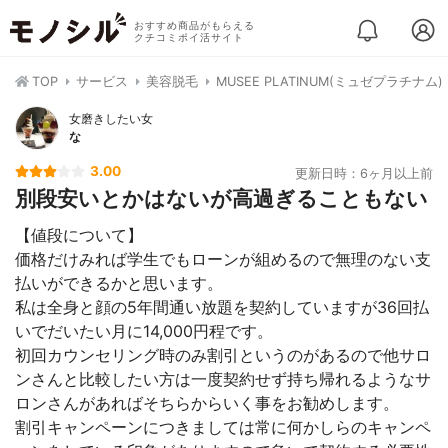
おすすめ商品がもらえる
クチコミポイ活サイト
TOP
サービス
美容脱毛
MUSEE PLATINUM(ミュゼプラチナ
女磨きしたい女
な
3.00
更新日時：6ヶ月以上前
別段安いとかはないが高過ぎることもない
【値段について】
価格だけみれば学生でもローンが組めるので無理のない支
払いができるかと思います。
私は全身と顔の5年間通い放題を契約していますが36回払
いでだいたい月に14,000円程です。
初回カウンセリング時のみ割引というのがあるので他サロ
ンさんと比較したい方は一度契約せず持ち帰れるようなサ
ロンさんがあればそちらからいく事をお勧めします。
割引キャンペーンにつきましては常に何かしらのキャンペ