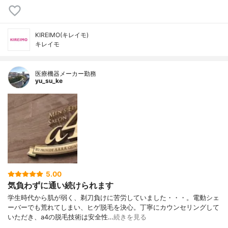
KIREIMO(キレイモ)
キレイモ
医療機器メーカー勤務
yu_su_ke
5.00
気負わずに通い続けられます
学生時代から肌が弱く、剃刀負けに苦労していました・・・。電動シェ
ーバーでも荒れてしまい、ヒゲ脱毛を決心。丁寧にカウンセリングして
いただき、a4の脱毛技術は安全性…
続きを見る