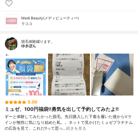
Medi Beauty(メディビューティー)
ラココ
脱毛体験綴ります。
ゆきぽん
5.00
ミュゼ、100円福袋‼︎勇気を出して予約してみたよ‼︎
ずーと体験してみたかった脱毛。先日購入した下着を履いた後からVラ
インが無性に気になり始めた私。。ネットで見かけたミュゼプラチナム
の広告を見て、これだ‼︎って思っ…
続きを見る