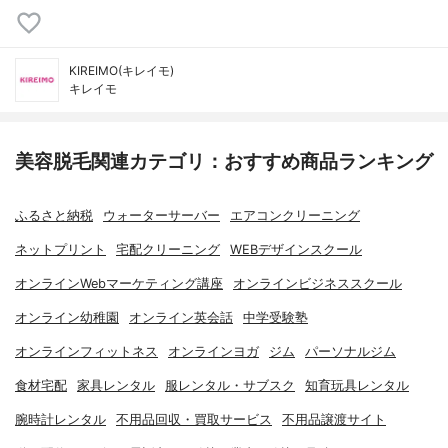
KIREIMO(キレイモ)
キレイモ
美容脱毛関連カテゴリ：おすすめ商品ランキング
ふるさと納税
ウォーターサーバー
エアコンクリーニング
ネットプリント
宅配クリーニング
WEBデザインスクール
オンラインWebマーケティング講座
オンラインビジネススクール
オンライン幼稚園
オンライン英会話
中学受験塾
オンラインフィットネス
オンラインヨガ
ジム
パーソナルジム
食材宅配
家具レンタル
服レンタル・サブスク
知育玩具レンタル
腕時計レンタル
不用品回収・買取サービス
不用品譲渡サイト