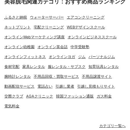
美容脱毛関連カテゴリ：おすすめ商品ランキング
ふるさと納税
ウォーターサーバー
エアコンクリーニング
ネットプリント
宅配クリーニング
WEBデザインスクール
オンラインWebマーケティング講座
オンラインビジネススクール
オンライン幼稚園
オンライン英会話
中学受験塾
オンラインフィットネス
オンラインヨガ
ジム
パーソナルジム
食材宅配
家具レンタル
服レンタル・サブスク
知育玩具レンタル
腕時計レンタル
不用品回収・買取サービス
不用品譲渡サイト
動画配信サービス
電話占い
引越し業者
引越し見積もりサイト
交際クラブ
AGAクリニック
韓国ファッション通販
ガス料金
電気料金
カテゴリ一覧へ