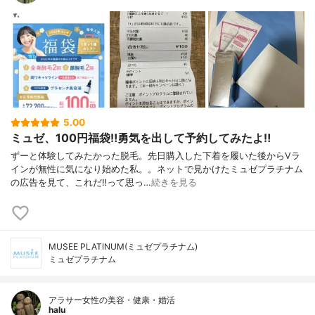
5.00
ミュゼ、100円福袋‼︎勇気を出して予約してみたよ‼︎
ずーと体験してみたかった脱毛。先日購入した下着を履いた後からVラ
インが無性に気になり始めた私。。ネットで見かけたミュゼプラチナム
の広告を見て、これだ‼︎って思っ…
続きを見る
MUSEE PLATINUM(ミュゼプラチナム)
ミュゼプラチナム
アラサー女性の美容・健康・婚活
halu