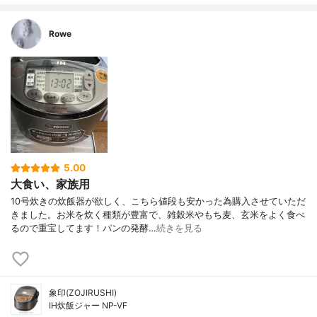
Rowe
5.00
大食い、家族用
10号炊きの炊飯器が欲しく、こちら値段も安かった為購入させていただ
きました。お米を炊く種類が豊富で、雑穀米やもち麦、玄米をよく食べ
るので重宝してます！パンの発酵…
続きを見る
象印(ZOJIRUSHI)
IH炊飯ジャー NP-VF