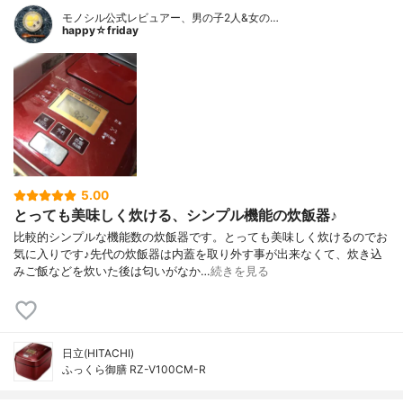
モノシル公式レビュアー、男の子2人&女の…
happy☆friday
5.00
とっても美味しく炊ける、シンプル機能の炊飯器♪
比較的シンプルな機能数の炊飯器です。とっても美味しく炊けるのでお
気に入りです♪先代の炊飯器は内蓋を取り外す事が出来なくて、炊き込
みご飯などを炊いた後は匂いがなか…
続きを見る
日立(HITACHI)
ふっくら御膳 RZ-V100CM-R