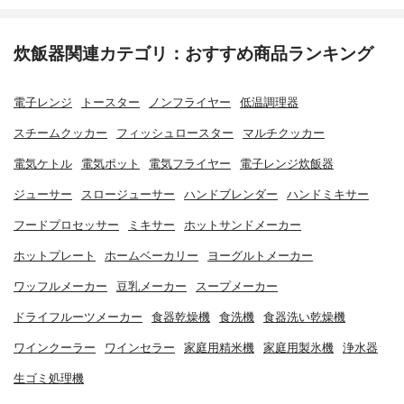
炊飯器関連カテゴリ：おすすめ商品ランキング
電子レンジ
トースター
ノンフライヤー
低温調理器
スチームクッカー
フィッシュロースター
マルチクッカー
電気ケトル
電気ポット
電気フライヤー
電子レンジ炊飯器
ジューサー
スロージューサー
ハンドブレンダー
ハンドミキサー
フードプロセッサー
ミキサー
ホットサンドメーカー
ホットプレート
ホームベーカリー
ヨーグルトメーカー
ワッフルメーカー
豆乳メーカー
スープメーカー
ドライフルーツメーカー
食器乾燥機
食洗機
食器洗い乾燥機
ワインクーラー
ワインセラー
家庭用精米機
家庭用製氷機
浄水器
生ゴミ処理機