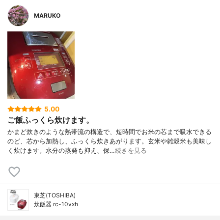
MARUKO
5.00
ご飯ふっくら炊けます。
かまど炊きのような熱帯流の構造で、短時間でお米の芯まで吸水できる
のど、芯から加熱し、ふっくら炊きあがります。玄米や雑穀米も美味し
く炊けます。水分の蒸発も抑え、保…
続きを見る
東芝(TOSHIBA)
炊飯器 rc-10vxh