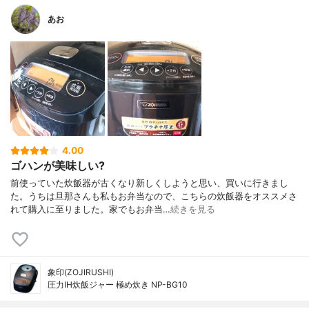
あお
4.00
ゴハンが美味しい?
前使っていた炊飯器が古くなり新しくしようと思い、買いに行きまし
た。うちは旦那さんも私もお弁当なので、こちらの炊飯器をオススメさ
れて購入に至りました。家でもお弁当…
続きを見る
象印(ZOJIRUSHI)
圧力IH炊飯ジャー 極め炊き NP-BG10