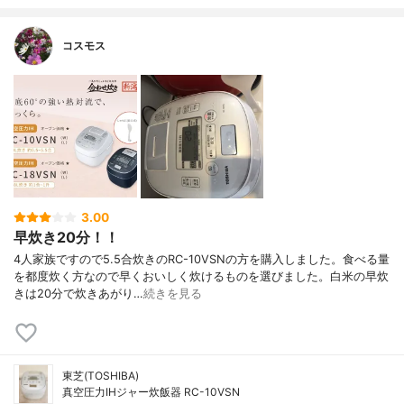
コスモス
3.00
早炊き20分！！
4人家族ですので5.5合炊きのRC-10VSNの方を購入しました。食べる量
を都度炊く方なので早くおいしく炊けるものを選びました。白米の早炊
きは20分で炊きあがり…
続きを見る
東芝(TOSHIBA)
真空圧力IHジャー炊飯器 RC-10VSN