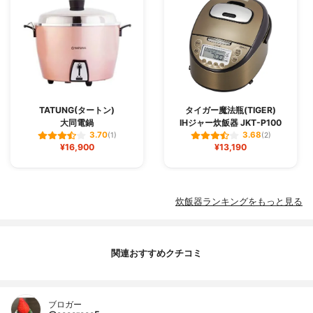
TATUNG(タートン)
タイガー魔法瓶(TIGER)
大同電鍋
IHジャー炊飯器 JKT-P100
3.70
3.68
(1)
(2)
¥16,900
¥13,190
炊飯器ランキングをもっと見る
関連おすすめクチコミ
ブロガー