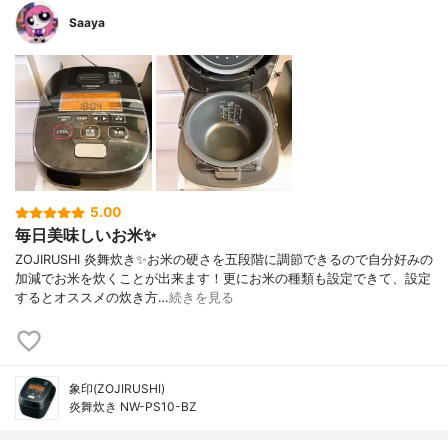
Saaya
5.00
毎日美味しいお米✨
ZOJIRUSHI 炎舞炊き✨お米の硬さを五段階に調節できるので自分好みの
加減でお米を炊くことが出来ます！更にお米の種類も設定できて、設定
するとオススメの炊き方…
続きを見る
象印(ZOJIRUSHI)
炎舞炊き NW-PS10-BZ