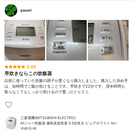
paseri
5.00
早炊きならこの炊飯器
以前に使っていた炊飯の調子が悪くなり購入しました。購入した決め手
は、短時間でご飯が炊けることです。早炊きで22分です。浸水時間も
取らなくてもしっかり炊けるので驚…
続きを見る
三菱電機(MITSUBISHI ELECTRIC)
IHジャー炊飯器 備長炭炭炊釜 5.5合炊き ピュアホワイト NJ-
VVA10-W