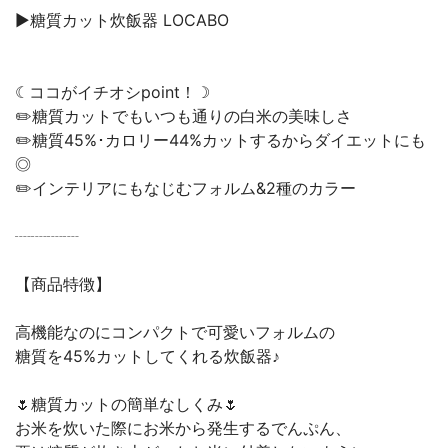
▶️糖質カット炊飯器 LOCABO
☾ココがイチオシpoint！☽
✏️糖質カットでもいつも通りの白米の美味しさ
✏️糖質45%･カロリー44%カットするからダイエットにも
◎
✏️インテリアにもなじむフォルム&2種のカラー
┈┈┈┈
【商品特徴】
高機能なのにコンパクトで可愛いフォルムの
糖質を45%カットしてくれる炊飯器♪
🌷糖質カットの簡単なしくみ🌷
お米を炊いた際にお米から発生するでんぷん、