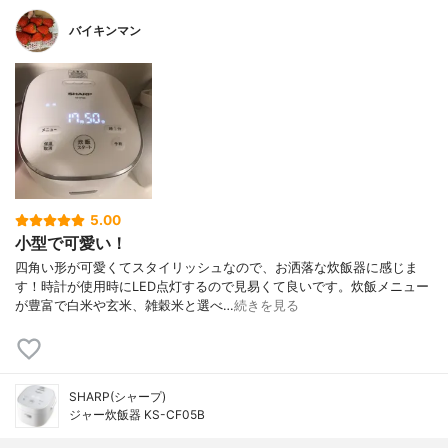
バイキンマン
5.00
小型で可愛い！
四角い形が可愛くてスタイリッシュなので、お洒落な炊飯器に感じま
す！時計が使用時にLED点灯するので見易くて良いです。炊飯メニュー
が豊富で白米や玄米、雑穀米と選べ…
続きを見る
SHARP(シャープ)
ジャー炊飯器 KS-CF05B