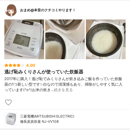
おまめ@本音のクチコミやります！
4.00
逃げ恥みくりさんが使っていた炊飯器
2017年に購入！逃げ恥でみくりさんが炊き込みご飯を作っていた炊飯
器の1つ新しい型です✨白なので清潔感もあり、掃除がしやすく気に入
っています(^o^)お米の炊き…
続きを見る
三菱電機(MITSUBISHI ELECTRIC)
備長炭炭炊釜 NJ-VV108