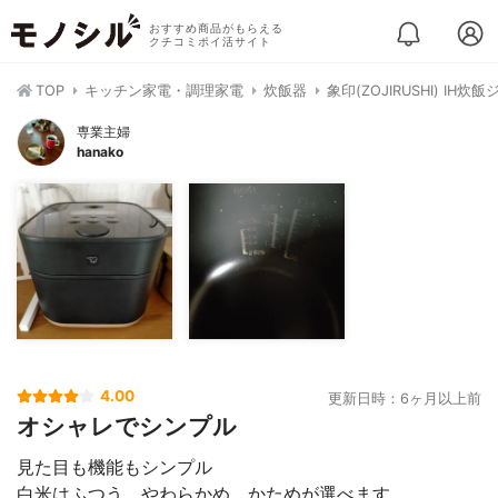
おすすめ商品がもらえる
クチコミポイ活サイト
TOP
キッチン家電・調理家電
炊飯器
象印(ZOJIRUSHI) IH炊飯
専業主婦
hanako
4.00
更新日時：6ヶ月以上前
オシャレでシンプル
見た目も機能もシンプル
白米はふつう、やわらかめ、かためが選べます