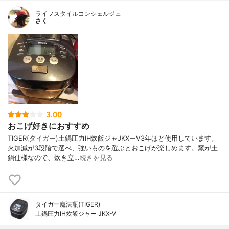
ライフスタイルコンシェルジュ
さく
3.00
おこげ好きにおすすめ
TIGER(タイガー)土鍋圧力IH炊飯ジャJKXーV3年ほど使用しています。
火加減が3段階で選べ、強いものを選ぶとおこげが楽しめます。窯が土
鍋仕様なので、炊き立…
続きを見る
タイガー魔法瓶(TIGER)
土鍋圧力IH炊飯ジャー JKX-V