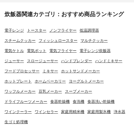
炊飯器関連カテゴリ：おすすめ商品ランキング
電子レンジ
トースター
ノンフライヤー
低温調理器
スチームクッカー
フィッシュロースター
マルチクッカー
電気ケトル
電気ポット
電気フライヤー
電子レンジ炊飯器
ジューサー
スロージューサー
ハンドブレンダー
ハンドミキサー
フードプロセッサー
ミキサー
ホットサンドメーカー
ホットプレート
ホームベーカリー
ヨーグルトメーカー
ワッフルメーカー
豆乳メーカー
スープメーカー
ドライフルーツメーカー
食器乾燥機
食洗機
食器洗い乾燥機
ワインクーラー
ワインセラー
家庭用精米機
家庭用製氷機
浄水器
生ゴミ処理機