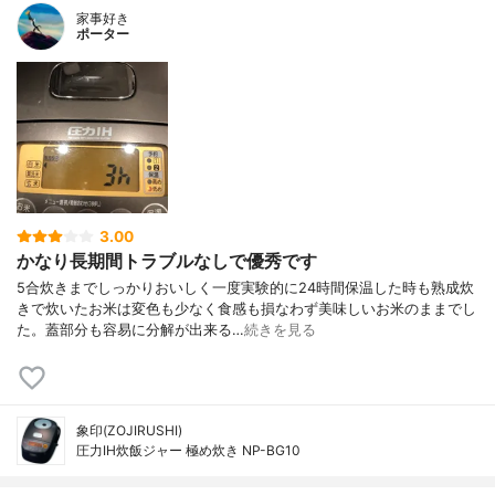
家事好き
ポーター
3.00
かなり長期間トラブルなしで優秀です
5合炊きまでしっかりおいしく一度実験的に24時間保温した時も熟成炊
きで炊いたお米は変色も少なく食感も損なわず美味しいお米のままでし
た。蓋部分も容易に分解が出来る…
続きを見る
象印(ZOJIRUSHI)
圧力IH炊飯ジャー 極め炊き NP-BG10