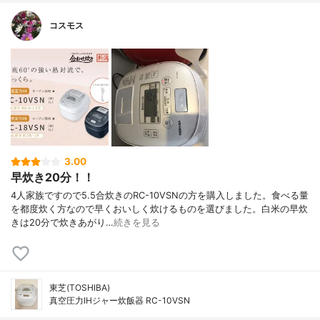
コスモス
3.00
早炊き20分！！
4人家族ですので5.5合炊きのRC-10VSNの方を購入しました。食べる量
を都度炊く方なので早くおいしく炊けるものを選びました。白米の早炊
きは20分で炊きあがり…
続きを見る
東芝(TOSHIBA)
真空圧力IHジャー炊飯器 RC-10VSN