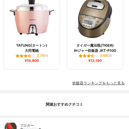
TATUNG(タートン)
タイガー魔法瓶(TIGER)
大同電鍋
IHジャー炊飯器 JKT-P100
3.70
3.68
(1)
(2)
¥16,900
¥13,190
炊飯器ランキングをもっと見る
関連おすすめクチコミ
ブロガー