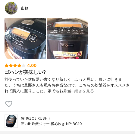
あお
4.00
ゴハンが美味しい?
前使っていた炊飯器が古くなり新しくしようと思い、買いに行きまし
た。うちは旦那さんも私もお弁当なので、こちらの炊飯器をオススメさ
れて購入に至りました。家でもお弁当…
続きを見る
象印(ZOJIRUSHI)
圧力IH炊飯ジャー 極め炊き NP-BG10