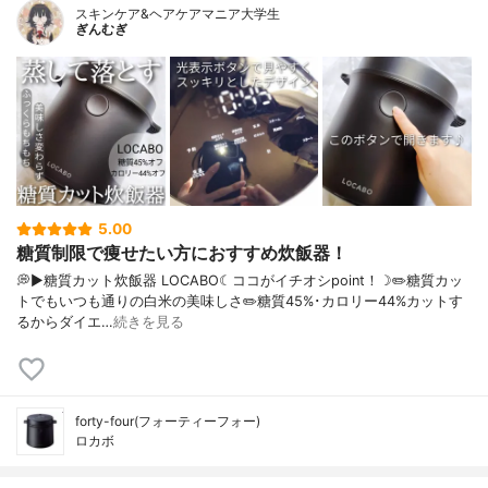
スキンケア&ヘアケアマニア大学生
ぎんむぎ
5.00
糖質制限で痩せたい方におすすめ炊飯器！
💭▶️糖質カット炊飯器 LOCABO☾ココがイチオシpoint！☽✏️糖質カッ
トでもいつも通りの白米の美味しさ✏️糖質45%･カロリー44%カットす
るからダイエ…
続きを見る
forty-four(フォーティーフォー)
ロカボ