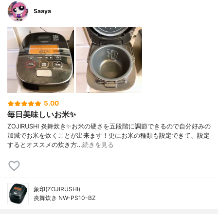
Saaya
5.00
毎日美味しいお米✨
ZOJIRUSHI 炎舞炊き✨お米の硬さを五段階に調節できるので自分好みの
加減でお米を炊くことが出来ます！更にお米の種類も設定できて、設定
するとオススメの炊き方…
続きを見る
象印(ZOJIRUSHI)
炎舞炊き NW-PS10-BZ