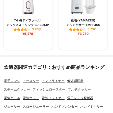
T-fal(ティファール)
山善(YAMAZEN)
ミックス＆ドリンク BL1301JP
ミルミキサー YMH-400
3.83
3.73
(2)
(2)
¥5,478
¥3,780
炊飯器関連カテゴリ：おすすめ商品ランキング
電子レンジ
トースター
ノンフライヤー
低温調理器
スチームクッカー
フィッシュロースター
マルチクッカー
電気ケトル
電気ポット
電気フライヤー
電子レンジ炊飯器
ジューサー
スロージューサー
ハンドブレンダー
ハンドミキサー