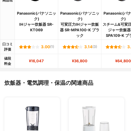
商品名
Panasonic(パナソニッ
Panasonic(パナソニッ
Panasonic(
ク)
ク)
ク)
IHジャー炊飯器 SR-
可変圧力IHジャー炊飯
スチーム&可変
KT069
器 SR-MPA100-K ブラ
ジャー炊飯器 
ック
SPA109-K 
口コミ
3.00
(1)
3.14
(3)
3
評価
値段
¥16,047
¥36,800
¥64,800
料金
炊飯器・電気調理・保温の関連商品