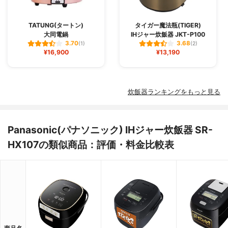
TATUNG(タートン)
タイガー魔法瓶(TIGER)
大同電鍋
IHジャー炊飯器 JKT-P100
3.70
3.68
(1)
(2)
¥16,900
¥13,190
炊飯器ランキングをもっと見る
Panasonic(パナソニック) IHジャー炊飯器 SR-
HX107の類似商品：評価・料金比較表