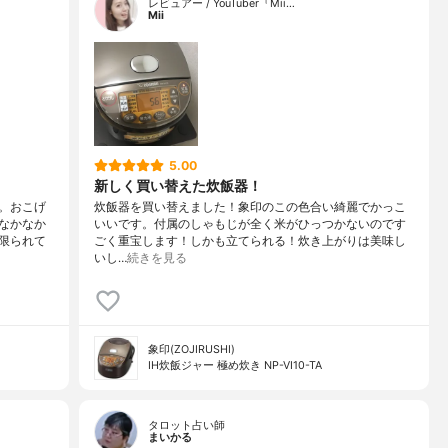
レビュアー / YouTuber『Mii…
Mii
5.00
新しく買い替えた炊飯器！
。おこげ
炊飯器を買い替えました！象印のこの色合い綺麗でかっこ
なかなか
いいです。付属のしゃもじが全く米がひっつかないのです
限られて
ごく重宝します！しかも立てられる！炊き上がりは美味し
いし…
続きを見る
象印(ZOJIRUSHI)
IH炊飯ジャー 極め炊き NP-VI10-TA
タロット占い師
まいかる