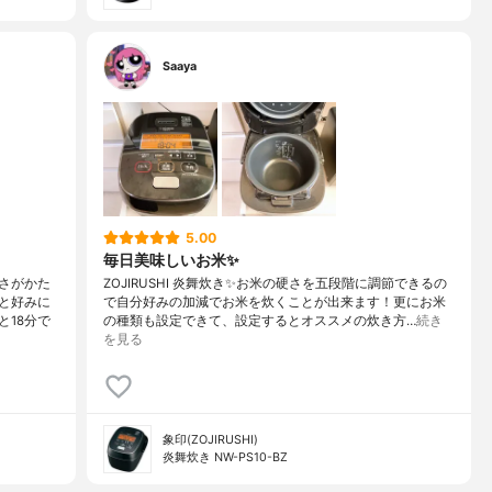
Saaya
5.00
毎日美味しいお米✨
さがかた
ZOJIRUSHI 炎舞炊き✨お米の硬さを五段階に調節できるの
と好みに
で自分好みの加減でお米を炊くことが出来ます！更にお米
18分で
の種類も設定できて、設定するとオススメの炊き方…
続き
を見る
象印(ZOJIRUSHI)
炎舞炊き NW-PS10-BZ