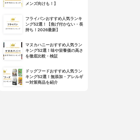
メンズ向けも！】
フライパンおすすめ人気ランキ
ング52選！【焦げ付かない・長
持ち！2026最新】
マヌカハニーおすすめ人気ラン
キング52選！味や栄養価の高さ
象印(ZOJIRUSHI)
Panasonic(パナソニック)
を徹底比較・検証
IH炊飯ジャー NP-GH05
IHジャー炊飯器 SR-HX107
3.67
3.66
(2)
(1)
ドッグフードおすすめ人気ラン
¥16,019
¥35,480
キング52選！無添加・アレルギ
ー対策商品を紹介