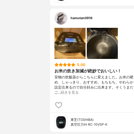
hamutan0916
5.00
お米の炊き加減が絶妙でおいしい！
安物の炊飯器からこちらに変えました。お米の硬
め、しゃっきり、おすすめ、もちもち、やわらか
設定出来るので自分好みに出来ます。そくうまだと
ご…
続きを見る
東芝(TOSHIBA)
真空圧力IH RC-10VSP-K