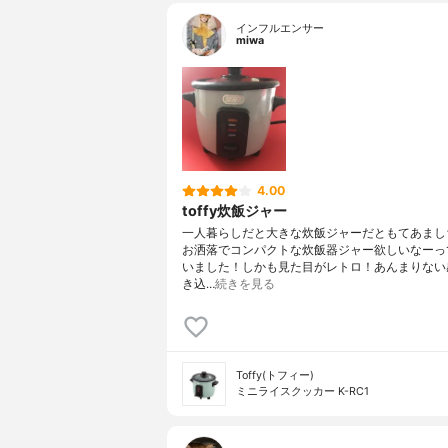
インフルエンサー
miwa
4.00
toffy炊飯ジャー
一人暮らしだと大きな炊飯ジャーだともてあまし
お洒落でコンパクトな炊飯器ジャー欲しいなーっ
いました！しかも見た目がレトロ！あんまりない
き込…
続きを見る
Toffy(トフィー)
ミニライスクッカー K-RC1