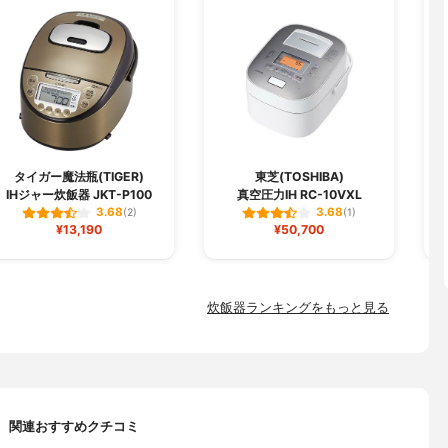
タイガー魔法瓶(TIGER)
東芝(TOSHIBA)
IHジャー炊飯器 JKT-P100
真空圧力IH RC-10VXL
3.68
3.68
(2)
(1)
¥13,190
¥50,700
炊飯器ランキングをもっと見る
関連おすすめクチコミ