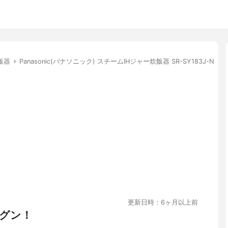
飯器
Panasonic(パナソニック) スチームIHジャー炊飯器 SR-SY183J-N
更新日時：6ヶ月以上前
グン！