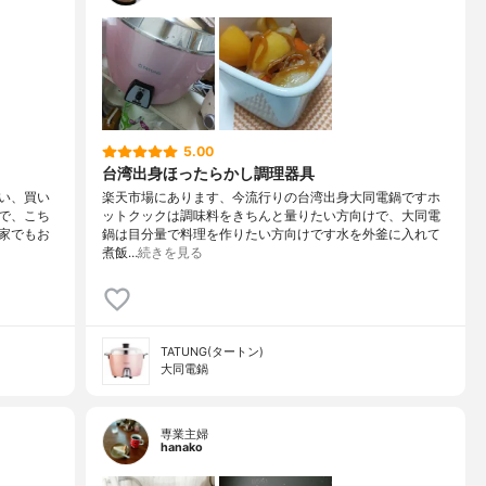
5.00
台湾出身ほったらかし調理器具
い、買い
楽天市場にあります、今流行りの台湾出身大同電鍋ですホ
で、こち
ットクックは調味料をきちんと量りたい方向けで、大同電
家でもお
鍋は目分量で料理を作りたい方向けです水を外釜に入れて
煮飯…
続きを見る
TATUNG(タートン)
大同電鍋
専業主婦
hanako