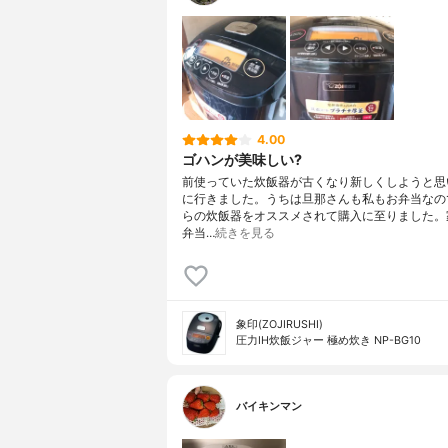
4.00
ゴハンが美味しい?
前使っていた炊飯器が古くなり新しくしようと思
に行きました。うちは旦那さんも私もお弁当なの
らの炊飯器をオススメされて購入に至りました。
弁当…
続きを見る
象印(ZOJIRUSHI)
圧力IH炊飯ジャー 極め炊き NP-BG10
バイキンマン