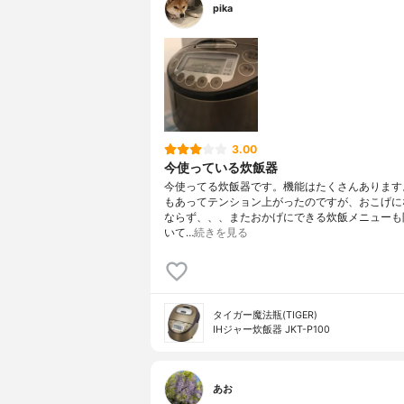
pika
3.00
今使っている炊飯器
今使ってる炊飯器です。機能はたくさんあります
もあってテンション上がったのですが、おこげに
ならず、、、またおかげにできる炊飯メニューも
いて…
続きを見る
タイガー魔法瓶(TIGER)
IHジャー炊飯器 JKT-P100
あお