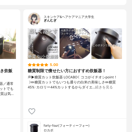
スキンケア&ヘアケアマニア大学生
ぎんむぎ
5.00
き炊飯
糖質制限で痩せたい方におすすめ炊飯器！
💭▶️糖質カット炊飯器 LOCABO☾ココがイチオシpoint！
☽✏️糖質カットでもいつも通りの白米の美味しさ✏️糖質
器／通常
45%･カロリー44%カットするからダイエ…
続きを見る
ットでも
糖質は気…
forty-four(フォーティーフォー)
ロカボ