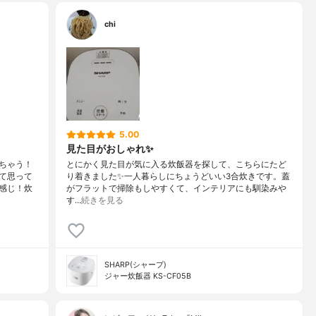
chi
5.00
見た目がおしゃれ✨
ちゃう！
とにかく見た目が気に入る炊飯器を探して、こちらにたど
て思って
り着きました✨一人暮らしにちょうどいい3合炊きです。蓋
感じ！炊
がフラットで掃除もしやすくて、インテリアにも馴染みや
す…
続きを見る
SHARP(シャープ)
ジャー炊飯器 KS-CF05B