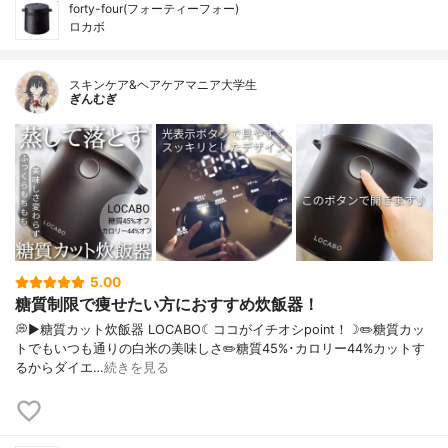
forty-four(フォーティーフォー)
ロカボ
スキンケア&ヘアケアマニア大学生
ぎんむぎ
5.00
糖質制限で痩せたい方におすすめ炊飯器！
💭▶️糖質カット炊飯器 LOCABO☾ココがイチオシpoint！☽✏️糖質カッ
トでもいつも通りの白米の美味しさ✏️糖質45%･カロリー44%カットす
るからダイエ…
続きを見る