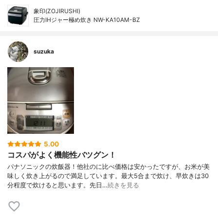
象印(ZOJIRUSHI)
圧力IHジャー極め炊き NW-KA10AM-BZ
suzuka
5.00
コスパがよく機能性バツグン！
パナソニックの炊飯器！他社のに比べ価格は安かったですが、お米が美
味しく炊き上がるので満足しています。最大5合まで炊け、早炊きは30
分程度で炊けると思います。先日…
続きを見る