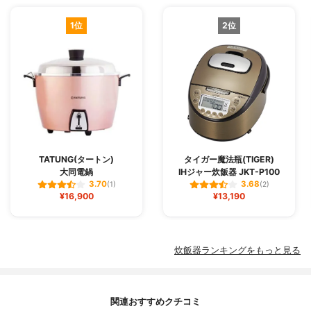
1位
2位
TATUNG(タートン)
タイガー魔法瓶(TIGER)
大同電鍋
IHジャー炊飯器 JKT-P100
3.70
3.68
(1)
(2)
¥16,900
¥13,190
炊飯器ランキングをもっと見る
関連おすすめクチコミ