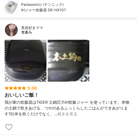
Panasonic(パナソニック)
IHジャー炊飯器 SR-HX107
美容好きママ
せあら
5.00
おいしいご飯！
我が家の炊飯器はTIGER 土鍋圧力IH炊飯ジャー を使っています。本物
の土鍋で炊きあげる、つやのあるふっくらしたごはんができあがりま
す?白米を炊くだけでなく、…
続きを見る