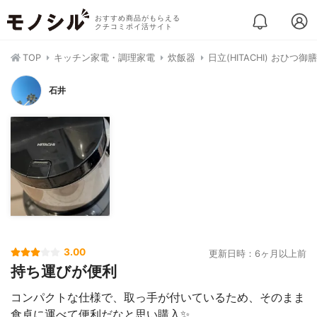
おすすめ商品がもらえる
クチコミポイ活サイト
TOP
キッチン家電・調理家電
炊飯器
日立(HITACHI) おひつ御膳
石井
3.00
更新日時：6ヶ月以上前
持ち運びが便利
コンパクトな仕様で、取っ手が付いているため、そのまま
食卓に運べて便利だなと思い購入✨