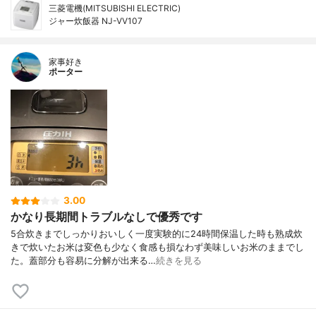
三菱電機(MITSUBISHI ELECTRIC)
ジャー炊飯器 NJ-VV107
家事好き
ポーター
3.00
かなり長期間トラブルなしで優秀です
5合炊きまでしっかりおいしく一度実験的に24時間保温した時も熟成炊
きで炊いたお米は変色も少なく食感も損なわず美味しいお米のままでし
た。蓋部分も容易に分解が出来る…
続きを見る