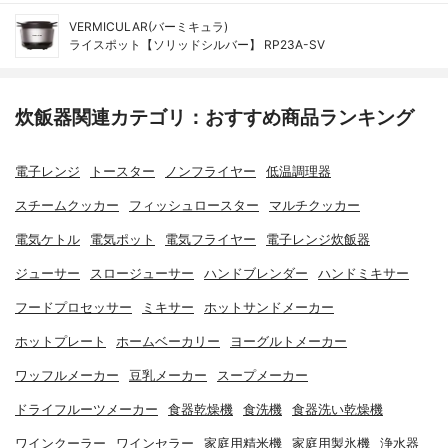
VERMICULAR(バーミキュラ)
ライスポット【ソリッドシルバー】 RP23A-SV
炊飯器関連カテゴリ：おすすめ商品ランキング
電子レンジ
トースター
ノンフライヤー
低温調理器
スチームクッカー
フィッシュロースター
マルチクッカー
電気ケトル
電気ポット
電気フライヤー
電子レンジ炊飯器
ジューサー
スロージューサー
ハンドブレンダー
ハンドミキサー
フードプロセッサー
ミキサー
ホットサンドメーカー
ホットプレート
ホームベーカリー
ヨーグルトメーカー
ワッフルメーカー
豆乳メーカー
スープメーカー
ドライフルーツメーカー
食器乾燥機
食洗機
食器洗い乾燥機
ワインクーラー
ワインセラー
家庭用精米機
家庭用製氷機
浄水器