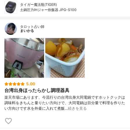
タイガー魔法瓶(TIGER)
土鍋圧力IHジャー炊飯器 JPG-S100
タロット占い師
まいかる
5.00
台湾出身ほったらかし調理器具
楽天市場にあります、今流行りの台湾出身大同電鍋ですホットクックは
調味料をきちんと量りたい方向けで、大同電鍋は目分量で料理を作りた
い方向けです水を外釜に入れて煮飯…
続きを見る