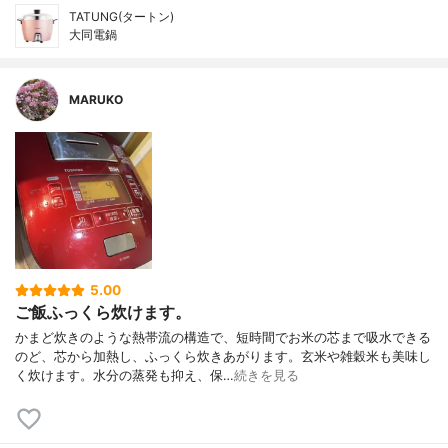
TATUNG(タートン)
大同電鍋
MARUKO
5.00
ご飯ふっくら炊けます。
かまど炊きのような熱帯流の構造で、短時間でお米の芯まで吸水できる
のど、芯から加熱し、ふっくら炊きあがります。玄米や雑穀米も美味し
く炊けます。水分の蒸発も抑え、保…
続きを見る