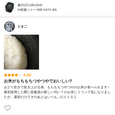
象印(ZOJIRUSHI)
IH炊飯ジャー NW-SA10-BA
たまご
4.00
お米がもちもちつやつやでおいしい?
おどり炊きで炊き上がる為、もちもちつやつやのお米が食べられます✨
最初使用した際に炊飯器の新しい匂い？がお米にうつって気になりまし
たが、最初だけでそのあとはいつも…
続きを見る