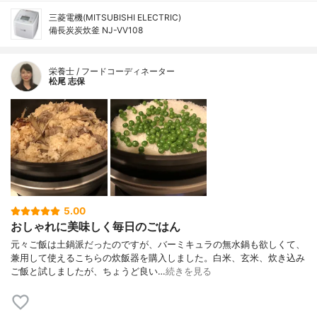
三菱電機(MITSUBISHI ELECTRIC)
備長炭炭炊釜 NJ-VV108
栄養士 / フードコーディネーター
松尾 志保
5.00
おしゃれに美味しく毎日のごはん
元々ご飯は土鍋派だったのですが、バーミキュラの無水鍋も欲しくて、
兼用して使えるこちらの炊飯器を購入しました。白米、玄米、炊き込み
ご飯と試しましたが、ちょうど良い…
続きを見る