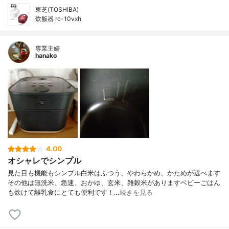
東芝(TOSHIBA)
炊飯器 rc-10vxh
専業主婦
hanako
4.00
オシャレでシンプル
見た目も機能もシンプル白米はふつう、やわらかめ、かためが選べます
その他は無洗米、急速、おかゆ、玄米、雑穀米がありますベビーごはん
も炊けて離乳食にとても便利です！…
続きを見る