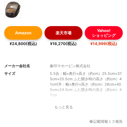
Yahoo!
Amazon
楽天市場
ショッピング
¥24,800(税込)
¥16,270(税込)
¥14,999(税込)
メーカー会社名
象印マホービン株式会社
サイズ
5.5合：幅×奥行×高さ（約cm）25.5cm×37.
5cm×20.5cm ふた開き時の高さ（約cm）4
1cm1升：幅×奥行×高さ（約cm）28cm×40.
5cm×24.5cm ふた開き時の高さ（約cm）4
7cm
重さ
5.5合：4.0kg1升：5.0kg
もっと見る
カラー
ブラウン
記載情報ミス報告