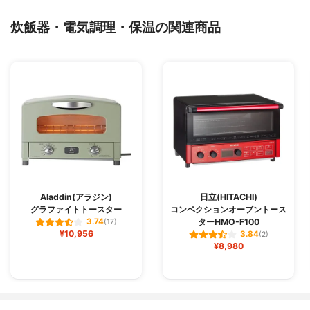
炊飯器・電気調理・保温の関連商品
Aladdin(アラジン)
日立(HITACHI)
グラファイトトースター
コンベクションオーブントース
ターHMO-F100
3.74
(17)
¥10,956
3.84
(2)
¥8,980