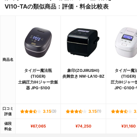
VI10-TAの類似商品：評価・料金比較表
商品名
タイガー魔法瓶
象印(ZOJIRUSHI)
タイガー魔
(TIGER)
炎舞炊き NW-LA10-BZ
(TIGER)
土鍋圧力IHジャー炊飯
圧力IHジャー
器 JPG-S100
JPC-G100
口コミ
3.15
(3)
3.15
(1)
3
評価
値段
¥67,065
¥74,250
¥31,160
料金