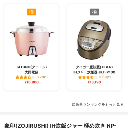
1位
2位
TATUNG(タートン)
タイガー魔法瓶(TIGER)
大同電鍋
IHジャー炊飯器 JKT-P100
3.70
3.68
(1)
(2)
¥16,900
¥13,190
炊飯器ランキングをもっと見る
象印(ZOJIRUSHI) IH炊飯ジャー 極め炊き NP-