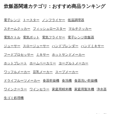
炊飯器関連カテゴリ：おすすめ商品ランキング
電子レンジ
トースター
ノンフライヤー
低温調理器
スチームクッカー
フィッシュロースター
マルチクッカー
電気ケトル
電気ポット
電気フライヤー
電子レンジ炊飯器
ジューサー
スロージューサー
ハンドブレンダー
ハンドミキサー
フードプロセッサー
ミキサー
ホットサンドメーカー
ホットプレート
ホームベーカリー
ヨーグルトメーカー
ワッフルメーカー
豆乳メーカー
スープメーカー
ドライフルーツメーカー
食器乾燥機
食洗機
食器洗い乾燥機
ワインクーラー
ワインセラー
家庭用精米機
家庭用製氷機
浄水器
生ゴミ処理機