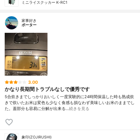
ミニライスクッカー K-RC1
家事好き
ポーター
3.00
かなり長期間トラブルなしで優秀です
5合炊きまでしっかりおいしく一度実験的に24時間保温した時も熟成炊
きで炊いたお米は変色も少なく食感も損なわず美味しいお米のままでし
た。蓋部分も容易に分解が出来る…
続きを見る
象印(ZOJIRUSHI)