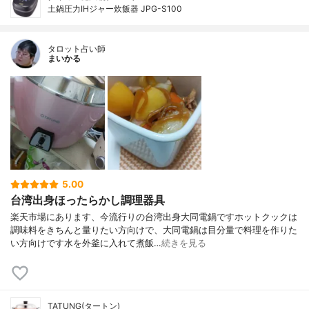
土鍋圧力IHジャー炊飯器 JPG-S100
タロット占い師
まいかる
5.00
台湾出身ほったらかし調理器具
楽天市場にあります、今流行りの台湾出身大同電鍋ですホットクックは
調味料をきちんと量りたい方向けで、大同電鍋は目分量で料理を作りた
い方向けです水を外釜に入れて煮飯…
続きを見る
TATUNG(タートン)