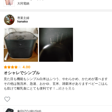
大同電鍋
専業主婦
hanako
4.00
オシャレでシンプル
見た目も機能もシンプル白米はふつう、やわらかめ、かためが選べます
その他は無洗米、急速、おかゆ、玄米、雑穀米がありますベビーごはん
も炊けて離乳食にとても便利です！…
続きを見る
象印(ZOJIRUSHI)