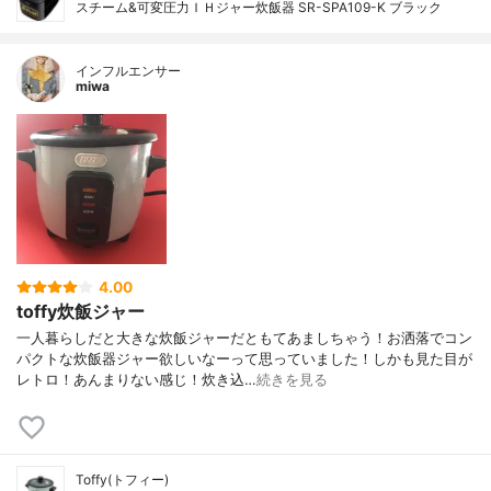
スチーム&可変圧力ＩＨジャー炊飯器 SR-SPA109-K ブラック
インフルエンサー
miwa
4.00
toffy炊飯ジャー
一人暮らしだと大きな炊飯ジャーだともてあましちゃう！お洒落でコン
パクトな炊飯器ジャー欲しいなーって思っていました！しかも見た目が
レトロ！あんまりない感じ！炊き込…
続きを見る
Toffy(トフィー)