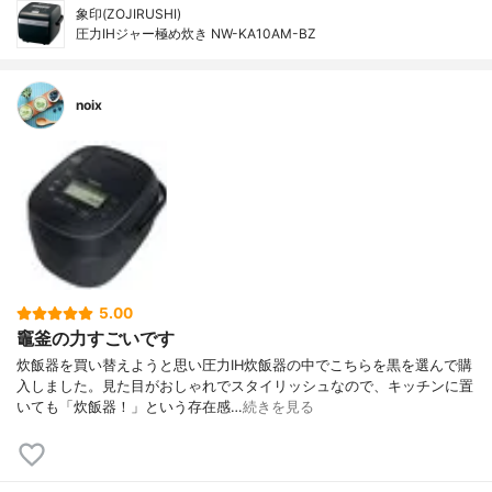
象印(ZOJIRUSHI)
圧力IHジャー極め炊き NW-KA10AM-BZ
noix
5.00
竈釜の力すごいです
炊飯器を買い替えようと思い圧力IH炊飯器の中でこちらを黒を選んで購
入しました。見た目がおしゃれでスタイリッシュなので、キッチンに置
いても「炊飯器！」という存在感…
続きを見る