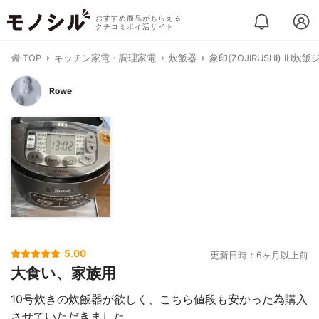
おすすめ商品がもらえる
クチコミポイ活サイト
TOP
キッチン家電・調理家電
炊飯器
象印(ZOJIRUSHI) IH炊飯
Rowe
5.00
更新日時：6ヶ月以上前
大食い、家族用
10号炊きの炊飯器が欲しく、こちら値段も安かった為購入
させていただきました。