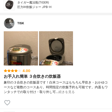
タイガー魔法瓶(TIGER)
圧力IH炊飯ジャー JPB-H
TISK
4.00
お手入れ簡単 ３合炊きの炊飯器
象印の３合炊きの炊飯器です！白米コースはもちろん早炊き・おかゆコ
ースなど複数のコースあり。時間指定の炊飯予約も可能です。内蓋もワ
ンタッチでの取り付け・取り外し可…
続きを見る