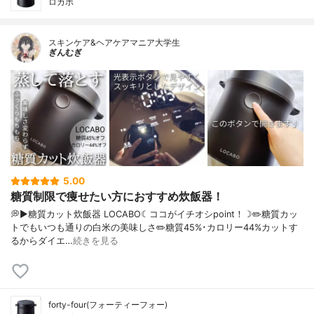
ロカボ
スキンケア&ヘアケアマニア大学生
ぎんむぎ
5.00
糖質制限で痩せたい方におすすめ炊飯器！
💭▶️糖質カット炊飯器 LOCABO☾ココがイチオシpoint！☽✏️糖質カッ
トでもいつも通りの白米の美味しさ✏️糖質45%･カロリー44%カットす
るからダイエ…
続きを見る
forty-four(フォーティーフォー)