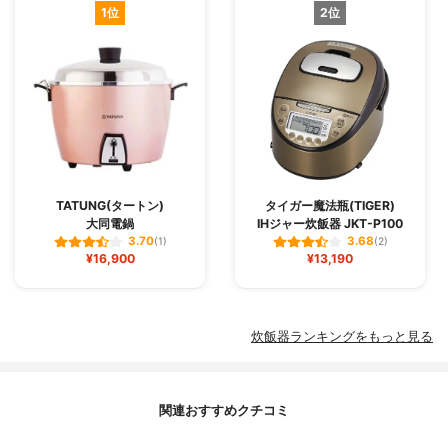
1位
2位
TATUNG(タートン)
タイガー魔法瓶(TIGER)
大同電鍋
IHジャー炊飯器 JKT-P100
3.70
3.68
(1)
(2)
¥16,900
¥13,190
炊飯器ランキングをもっと見る
関連おすすめクチコミ