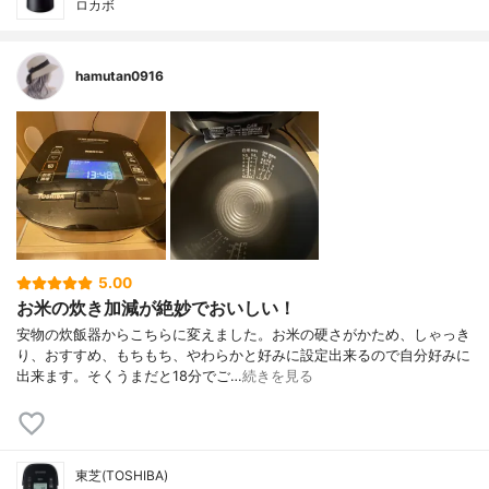
ロカボ
hamutan0916
5.00
お米の炊き加減が絶妙でおいしい！
安物の炊飯器からこちらに変えました。お米の硬さがかため、しゃっき
り、おすすめ、もちもち、やわらかと好みに設定出来るので自分好みに
出来ます。そくうまだと18分でご…
続きを見る
東芝(TOSHIBA)