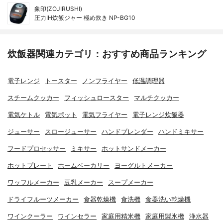
象印(ZOJIRUSHI)
圧力IH炊飯ジャー 極め炊き NP-BG10
炊飯器関連カテゴリ：おすすめ商品ランキング
電子レンジ
トースター
ノンフライヤー
低温調理器
スチームクッカー
フィッシュロースター
マルチクッカー
電気ケトル
電気ポット
電気フライヤー
電子レンジ炊飯器
ジューサー
スロージューサー
ハンドブレンダー
ハンドミキサー
フードプロセッサー
ミキサー
ホットサンドメーカー
ホットプレート
ホームベーカリー
ヨーグルトメーカー
ワッフルメーカー
豆乳メーカー
スープメーカー
ドライフルーツメーカー
食器乾燥機
食洗機
食器洗い乾燥機
ワインクーラー
ワインセラー
家庭用精米機
家庭用製氷機
浄水器