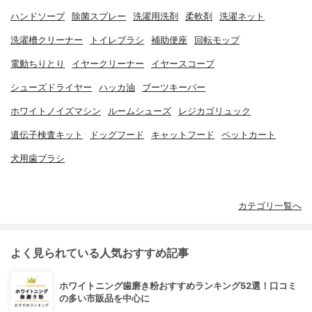
ハンドソープ
除菌スプレー
洗濯用洗剤
柔軟剤
洗濯ネット
洗濯槽クリーナー
トイレブラシ
補助便座
回転モップ
電動ちりとり
イヤークリーナー
イヤースコープ
シューズドライヤー
ハッカ油
ブーツキーパー
ホワイトノイズマシン
ルームシューズ
レジカゴリュック
遺伝子検査キット
ドッグフード
キャットフード
ペットカート
犬用歯ブラシ
カテゴリ一覧へ
よく見られている人気おすすめ記事
ホワイトニング歯磨き粉おすすめランキング52選！口コミ
の多い市販品を中心に