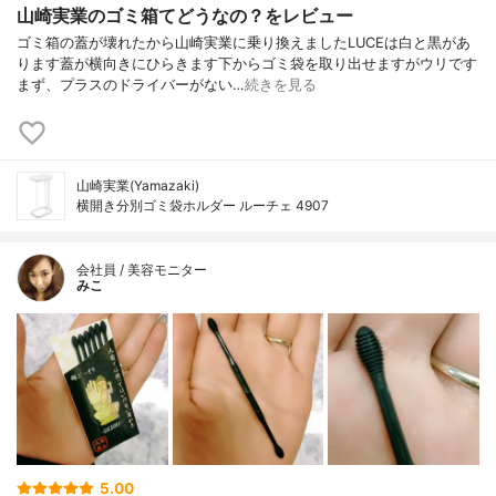
山崎実業のゴミ箱てどうなの？をレビュー
ゴミ箱の蓋が壊れたから山崎実業に乗り換えましたLUCEは白と黒があ
ります蓋が横向きにひらきます下からゴミ袋を取り出せますがウリです
まず、プラスのドライバーがない…
続きを見る
山崎実業(Yamazaki)
横開き分別ゴミ袋ホルダー ルーチェ 4907
会社員 / 美容モニター
みこ
5.00