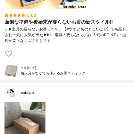
5.00
面倒な準備や後始末が要らないお香の新スタイル‼︎
／▶︎道具の要らないお香＼昨年、【#やすとものどこいこ⁉︎】でも紹介
され一気に人気が出た▶︎hibi 道具の要らないお香\ 人気のPOINT /・道
具が要らなく…
続きを見る
hibi(ヒビ)
着火具がなくても使えるお香スティック
catalpa