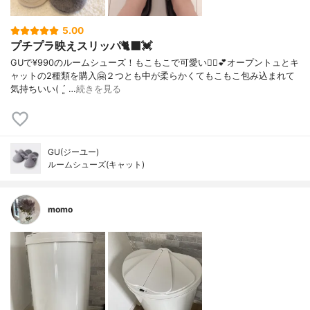
5.00
プチプラ映えスリッパ🐈‍⬛💓
GUで¥990のルームシューズ！もこもこで可愛い🙆‍♀️💕オープントュとキ
ャットの2種類を購入🤗２つとも中が柔らかくてもこもこ包み込まれて
気持ちいい( ´͈ …
続きを見る
GU(ジーユー)
ルームシューズ(キャット)
momo