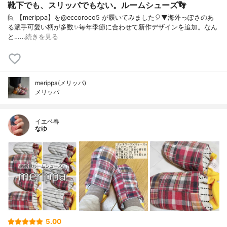
靴下でも、スリッパでもない。ルームシューズ👣 ⁡
🙋 【merippa】を@eccoroco5 が履いてみました🎈⁡⁡⁡▼⁡海外っぽさのあ
る派手可愛い柄が多数✨⁡毎年季節に合わせて新作デザインを追加。⁡なん
と……
続きを見る
merippa(メリッパ)
メリッパ
イエベ春
なゆ
5.00