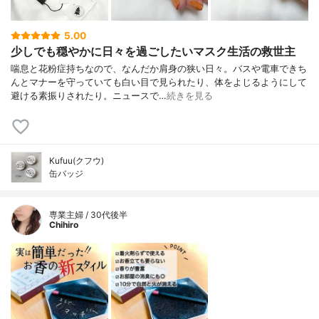
5.00
少しでも穏やかに日々を過ごしたいマスク生活の救世主
喘息と花粉症持ちなので、なんだか肩身の狭い日々。バスや電車できち
んとマナーを守っていても白い目で見られたり、体をよじるようにして
避ける素振りされたり。ニュースで…
続きを見る
Kufuu(クフウ)
缶バッジ
専業主婦 / 30代後半
Chihiro