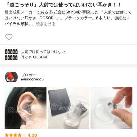
『超ごっそり』人前では使ってはいけない耳かき！！
射出成形メーカーである 株式会社ShinSeiが開発した 「人前では使って
はいけない耳かき -GOSORI-」。ブラックカラー。6本入り。微細なス
パイラル形状。…
続きを見る
人前では使ってはいけない
耳かき GOSORI
ブロガー
@eccoroco5
4.00