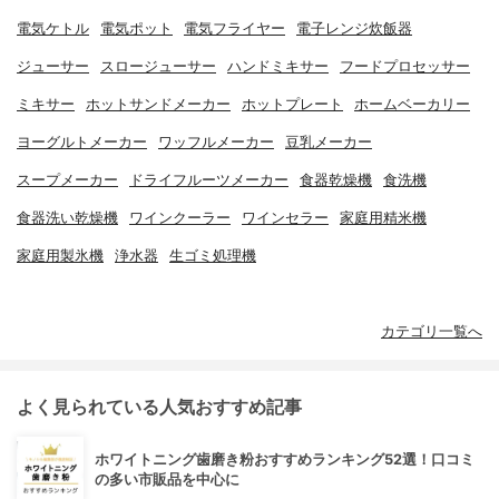
電気ケトル
電気ポット
電気フライヤー
電子レンジ炊飯器
ジューサー
スロージューサー
ハンドミキサー
フードプロセッサー
ミキサー
ホットサンドメーカー
ホットプレート
ホームベーカリー
ヨーグルトメーカー
ワッフルメーカー
豆乳メーカー
スープメーカー
ドライフルーツメーカー
食器乾燥機
食洗機
食器洗い乾燥機
ワインクーラー
ワインセラー
家庭用精米機
家庭用製氷機
浄水器
生ゴミ処理機
カテゴリ一覧へ
よく見られている人気おすすめ記事
ホワイトニング歯磨き粉おすすめランキング52選！口コミ
の多い市販品を中心に