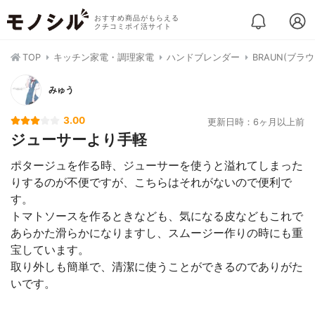
おすすめ商品がもらえる
クチコミポイ活サイト
TOP
キッチン家電・調理家電
ハンドブレンダー
BRAUN(ブラ
みゅう
3.00
更新日時：6ヶ月以上前
ジューサーより手軽
ポタージュを作る時、ジューサーを使うと溢れてしまった
りするのが不便ですが、こちらはそれがないので便利で
す。
トマトソースを作るときなども、気になる皮などもこれで
あらかた滑らかになりますし、スムージー作りの時にも重
宝しています。
取り外しも簡単で、清潔に使うことができるのでありがた
いです。