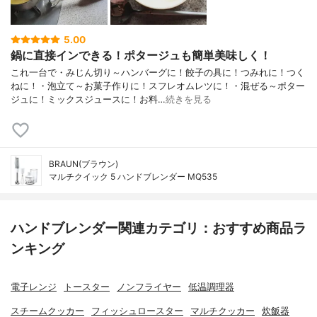
5.00
鍋に直接インできる！ポタージュも簡単美味しく！
これ一台で・みじん切り～ハンバーグに！餃子の具に！つみれに！つく
ねに！・泡立て～お菓子作りに！スフレオムレツに！・混ぜる～ポター
ジュに！ミックスジュースに！お料…
続きを見る
BRAUN(ブラウン)
マルチクイック 5 ハンドブレンダー MQ535
ハンドブレンダー関連カテゴリ：おすすめ商品ラ
ンキング
電子レンジ
トースター
ノンフライヤー
低温調理器
スチームクッカー
フィッシュロースター
マルチクッカー
炊飯器