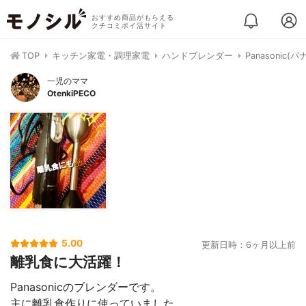
おすすめ商品がもらえる
クチコミポイ活サイト
TOP
キッチン家電・調理家電
ハンドブレンダー
Panasonic
一児のママ
OtenkiPECO
5.00
更新日時：6ヶ月以上前
離乳食に大活躍！
Panasonicのブレンダーです。
主に離乳食作りに使っていました。