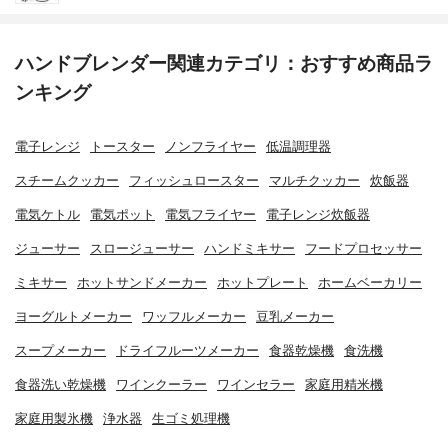
ハンドブレンダー関連カテゴリ：おすすめ商品ラ
ンキング
電子レンジ
トースター
ノンフライヤー
低温調理器
スチームクッカー
フィッシュロースター
マルチクッカー
炊飯器
電気ケトル
電気ポット
電気フライヤー
電子レンジ炊飯器
ジューサー
スロージューサー
ハンドミキサー
フードプロセッサー
ミキサー
ホットサンドメーカー
ホットプレート
ホームベーカリー
ヨーグルトメーカー
ワッフルメーカー
豆乳メーカー
スープメーカー
ドライフルーツメーカー
食器乾燥機
食洗機
食器洗い乾燥機
ワインクーラー
ワインセラー
家庭用精米機
家庭用製氷機
浄水器
生ゴミ処理機