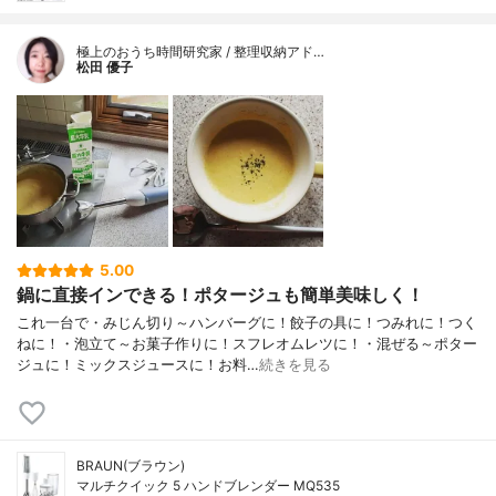
極上のおうち時間研究家 / 整理収納アド…
松田 優子
5.00
鍋に直接インできる！ポタージュも簡単美味しく！
これ一台で・みじん切り～ハンバーグに！餃子の具に！つみれに！つく
ねに！・泡立て～お菓子作りに！スフレオムレツに！・混ぜる～ポター
ジュに！ミックスジュースに！お料…
続きを見る
BRAUN(ブラウン)
マルチクイック 5 ハンドブレンダー MQ535