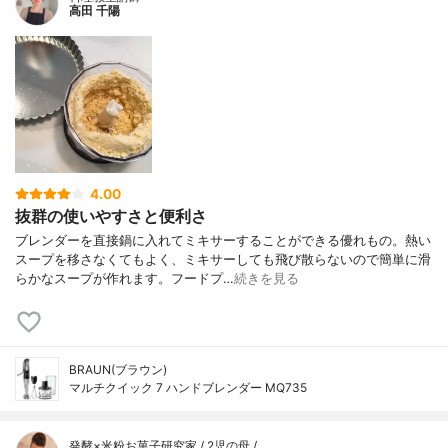
高田 千陽
4.00
抜群の使いやすさと便利さ
ブレンダーを直接鍋に入れてミキサーすることができる優れもの。熱い
スープを移さなくてもよく、ミキサーしても飛び散らないので簡単に滑
らかなスープが作れます。フードプ…
続きを見る
BRAUN(ブラウン)
マルチクイック 7 ハンドブレンダー MQ735
発酵×米粉お菓子研究家 / 2児の母 /…