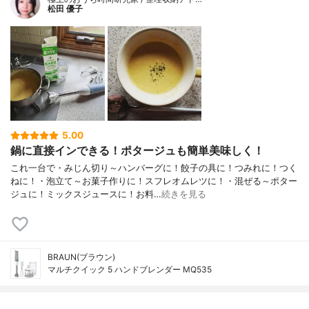
松田 優子
5.00
鍋に直接インできる！ポタージュも簡単美味しく！
これ一台で・みじん切り～ハンバーグに！餃子の具に！つみれに！つく
ねに！・泡立て～お菓子作りに！スフレオムレツに！・混ぜる～ポター
ジュに！ミックスジュースに！お料…
続きを見る
BRAUN(ブラウン)
マルチクイック 5 ハンドブレンダー MQ535