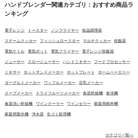
ハンドブレンダー関連カテゴリ：おすすめ商品ラ
ンキング
電子レンジ
トースター
ノンフライヤー
低温調理器
スチームクッカー
フィッシュロースター
マルチクッカー
炊飯器
電気ケトル
電気ポット
電気フライヤー
電子レンジ炊飯器
ジューサー
スロージューサー
ハンドミキサー
フードプロセッサー
ミキサー
ホットサンドメーカー
ホットプレート
ホームベーカリー
ヨーグルトメーカー
ワッフルメーカー
豆乳メーカー
スープメーカー
ドライフルーツメーカー
食器乾燥機
食洗機
食器洗い乾燥機
ワインクーラー
ワインセラー
家庭用精米機
家庭用製氷機
浄水器
生ゴミ処理機
カテゴリ一覧へ