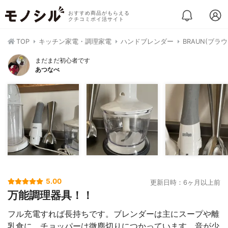
おすすめ商品がもらえる
クチコミポイ活サイト
TOP
キッチン家電・調理家電
ハンドブレンダー
BRAUN(ブラ
まだまだ初心者です
あつなべ
5.00
更新日時：6ヶ月以上前
万能調理器具！！
フル充電すれば長持ちです。ブレンダーは主にスープや離
乳食に。チョッパーは微塵切りにつかっています。音が少