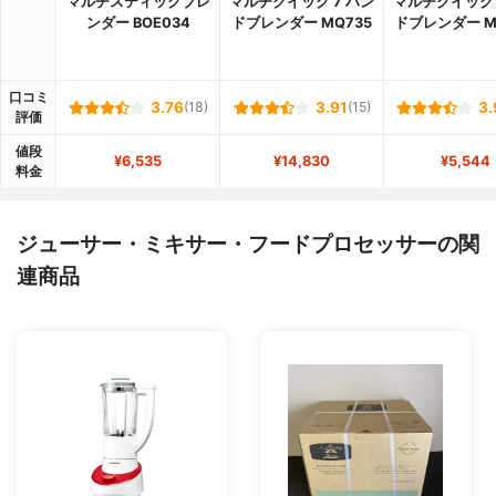
マルチスティックブレ
マルチクイック 7 ハン
マルチクイック 
ンダー BOE034
ドブレンダー MQ735
ドブレンダー M
口コミ
3.76
(18)
3.91
(15)
3.
評価
値段
¥6,535
¥14,830
¥5,544
料金
ジューサー・ミキサー・フードプロセッサーの関
連商品