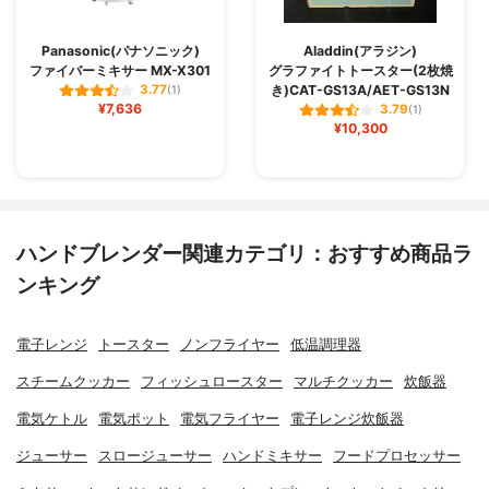
Panasonic(パナソニック)
Aladdin(アラジン)
ファイバーミキサー MX-X301
グラファイトトースター(2枚焼
き)CAT-GS13A/AET-GS13N
3.77
(1)
¥7,636
3.79
(1)
¥10,300
ハンドブレンダー関連カテゴリ：おすすめ商品ラ
ンキング
電子レンジ
トースター
ノンフライヤー
低温調理器
スチームクッカー
フィッシュロースター
マルチクッカー
炊飯器
電気ケトル
電気ポット
電気フライヤー
電子レンジ炊飯器
ジューサー
スロージューサー
ハンドミキサー
フードプロセッサー