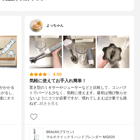
よっちゃん
4.00
気軽に使えてお手入れ簡単！
がかかる
置き型のミキサーやジューサーなどと比較して、コンパク
上がるし、
トでパーツも少なく、気軽に使えます。最初は飛び散らせ
達にオス
ないようにコツが必要ですが、慣れてしまえば少量でも跳
ねず…
続きを見る
BRAUN(ブラウン)
マルチクイック 5 ハンドブレンダー MQ500