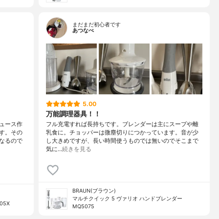
まだまだ初心者です
あつなべ
5.00
万能調理器具！！
ュース作
フル充電すれば長持ちです。ブレンダーは主にスープや離
す。その
乳食に。チョッパーは微塵切りにつかっています。音が少
なるので
し大きめですが、長い時間使うものでは無いのでそこまで
気に…
続きを見る
BRAUN(ブラウン)
マルチクイック 5 ヴァリオ ハンドブレンダー
05X
MQ5075