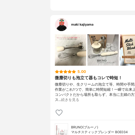
maki kajiyama
5.00
微塵切りも泡立て器もコレで時短！
微塵切りや、生クリームの泡立て等、時間や手間
作業がこれ1つで、簡単に時間短縮！一瞬で出来
コンパクトだから場所も取らず、本当に主婦の方
ス…
続きを見る
BRUNO(ブルーノ)
マルチスティックブレンダー BOE034