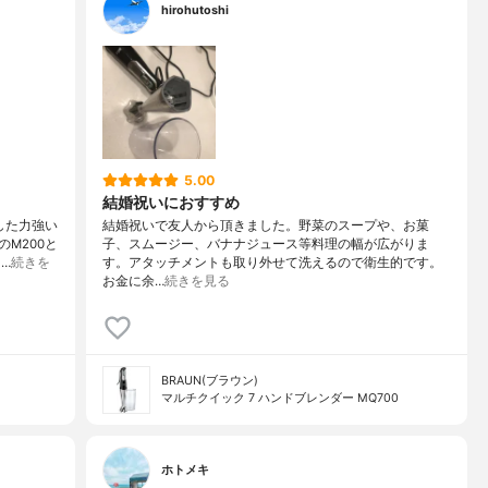
hirohutoshi
5.00
結婚祝いにおすすめ
した力強い
結婚祝いで友人から頂きました。野菜のスープや、お菓
M200と
子、スムージー、バナナジュース等料理の幅が広がりま
…
続きを
す。アタッチメントも取り外せて洗えるので衛生的です。
お金に余…
続きを見る
BRAUN(ブラウン)
マルチクイック 7 ハンドブレンダー MQ700
ホトメキ