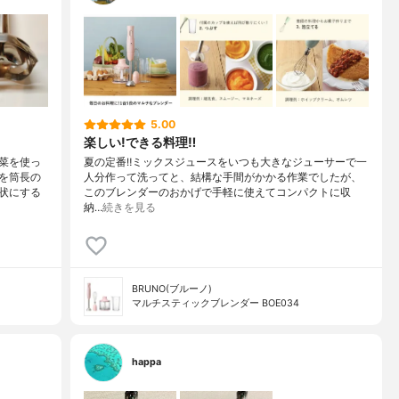
5.00
楽しい!できる料理‼︎
菜を使っ
夏の定番‼︎ミックスジュースをいつも大きなジューサーで一
を筒長の
人分作って洗ってと、結構な手間がかかる作業でしたが、
状にする
このブレンダーのおかげで手軽に使えてコンパクトに収
納…
続きを見る
BRUNO(ブルーノ)
マルチスティックブレンダー BOE034
happa