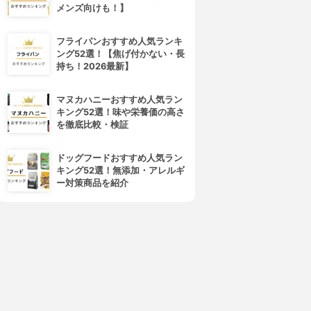
メンズ向けも！】
フライパンおすすめ人気ランキ
ング52選！【焦げ付かない・長
持ち！2026最新】
マヌカハニーおすすめ人気ラン
キング52選！味や栄養価の高さ
BRAUN(ブラウン)
BRAUN(ブラウン)
を徹底比較・検証
マルチクイック 5 ヴァリオ ハ
マルチクイック 7 ハンドブレン
ンドブレンダー MQ5075
ダー MQ778
ドッグフードおすすめ人気ラン
3.89
3.89
(5)
(1)
キング52選！無添加・アレルギ
¥13,580
¥19,079
ー対策商品を紹介