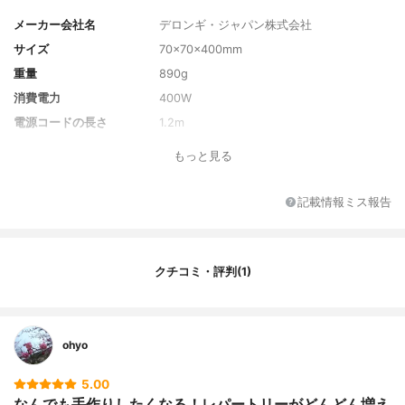
メーカー会社名
デロンギ・ジャパン株式会社
サイズ
70×70×400mm
重量
890g
消費電力
400W
電源コードの長さ
1.2m
刃の最大回転数
13800回/分
もっと見る
刃の枚数
2枚
速度調節機能の段階数
無段階調節
記載情報ミス報告
カラー
ブラック×シルバー
カラーバリエーション
-
付属品
専用計量カップ、フードプロセッサー、フ
クチコミ・評判(1)
ードプロセッサー – カッター、フードプロ
セッサー – こねベラ、泡立て器（ステンレ
ス製）、フードプロセッサー – スライサ
ー、せん切り(細・太)、スパイスグラインダ
ohyo
ー、専用スパチュラ、専用レシピブック、
保証書付き取扱説明書
5.00
なんでも手作りしたくなる！レパートリーがどんどん増え