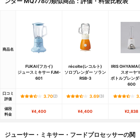
ンダー MQ778の類似商品：評価・料金比較表
商品名
FUKAI(フカイ)
récolte(レコルト)
IRIS OHYAM
ジュースミキサー FJM-
ソロブレンダー ソラン
スオーヤマ
601
RSB-3
ボトルブレンダー 
600
口コミ
3.70
(2)
3.69
(3)
3
評価
値段
¥4,400
¥4,400
¥2,838
料金
ジューサー・ミキサー・フードプロセッサーの関