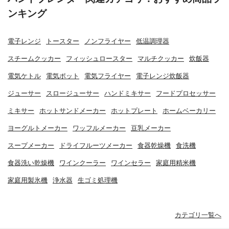
ンキング
電子レンジ
トースター
ノンフライヤー
低温調理器
スチームクッカー
フィッシュロースター
マルチクッカー
炊飯器
電気ケトル
電気ポット
電気フライヤー
電子レンジ炊飯器
ジューサー
スロージューサー
ハンドミキサー
フードプロセッサー
ミキサー
ホットサンドメーカー
ホットプレート
ホームベーカリー
ヨーグルトメーカー
ワッフルメーカー
豆乳メーカー
スープメーカー
ドライフルーツメーカー
食器乾燥機
食洗機
食器洗い乾燥機
ワインクーラー
ワインセラー
家庭用精米機
家庭用製氷機
浄水器
生ゴミ処理機
カテゴリ一覧へ