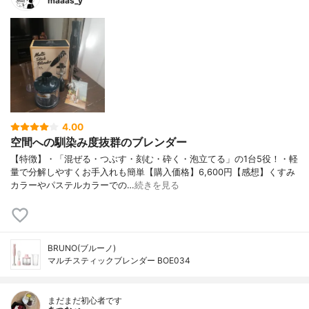
maaas_y
4.00
空間への馴染み度抜群のブレンダー
【特徴】・「混ぜる・つぶす・刻む・砕く・泡立てる」の1台5役！・軽
量で分解しやすくお手入れも簡単【購入価格】6,600円【感想】くすみ
カラーやパステルカラーでの…
続きを見る
BRUNO(ブルーノ)
マルチスティックブレンダー BOE034
まだまだ初心者です