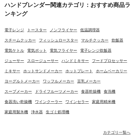
ハンドブレンダー関連カテゴリ：おすすめ商品ラ
ンキング
電子レンジ
トースター
ノンフライヤー
低温調理器
スチームクッカー
フィッシュロースター
マルチクッカー
炊飯器
電気ケトル
電気ポット
電気フライヤー
電子レンジ炊飯器
ジューサー
スロージューサー
ハンドミキサー
フードプロセッサー
ミキサー
ホットサンドメーカー
ホットプレート
ホームベーカリー
ヨーグルトメーカー
ワッフルメーカー
豆乳メーカー
スープメーカー
ドライフルーツメーカー
食器乾燥機
食洗機
食器洗い乾燥機
ワインクーラー
ワインセラー
家庭用精米機
家庭用製氷機
浄水器
生ゴミ処理機
カテゴリ一覧へ