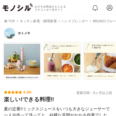
おすすめ商品がもらえる
クチコミポイ活サイト
TOP
キッチン家電・調理家電
ハンドブレンダー
BRUNO(ブル
ホトメキ
5.00
更新日時：6ヶ月以上前
楽しい!できる料理‼︎
夏の定番‼︎ミックスジュースをいつも大きなジューサーで
一人分作って洗ってと、結構な手間がかかる作業でした