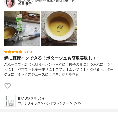
極上のおうち時間研究家 / 整理収納アド…
松田 優子
5.00
鍋に直接インできる！ポタージュも簡単美味しく！
これ一台で・みじん切り～ハンバーグに！餃子の具に！つみれに！つく
ねに！・泡立て～お菓子作りに！スフレオムレツに！・混ぜる～ポター
ジュに！ミックスジュースに！お料…
続きを見る
BRAUN(ブラウン)
マルチクイック 5 ハンドブレンダー MQ535