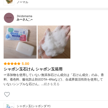
ノーマル
3kidsmama
みーさん¨̮⸝⋆
5.00
シャボン玉石けん シャボン玉浴用
☞添加物を使用していない無添加石けん成分は「石けん成分」のみ。香
料、着色料、酸化防止剤(EDTA-4Naなど)、合成界面活性剤を使用して
いないシンプルな石けん。…
続きを見る
シャボン玉(シャボンダマ)