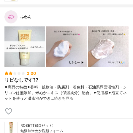
ふわん
2.00
リピなしです??
⚫︎商品の特徴⚫︎香料・鉱物油・防腐剤・着色料・石油系界面活性剤・シ
リコンは無添加。米ぬかエキス（保湿成分）配合。⚫︎使用感⚫︎泡立てネ
ットを使うと濃密泡ができ…
続きを見る
ROSETTE(ロゼット)
無添加米ぬか洗顔フォーム