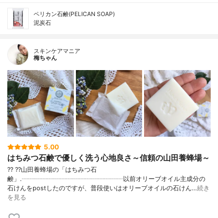
ペリカン石鹸(PELICAN SOAP)
泥炭石
スキンケアマニア
梅ちゃん
5.00
はちみつ石鹸で優しく洗う心地良さ～信頼の山田養蜂場～
?? ??山田養蜂場の「はちみつ石
鹸」.┈┈┈┈┈┈┈┈┈┈┈┈┈┈┈┈以前オリーブオイル主成分の
石けんをpostしたのですが、普段使いはオリーブオイルの石けん…
続き
を見る