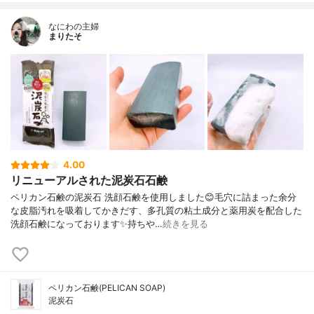
なにわの主婦
まりたそ
4.00
リニューアルされた泥炭石石鹸
ペリカン石鹸の泥炭石 洗顔石鹸を使用しました😊毛穴に詰まった余分
な皮脂汚れを吸着してかきだす、多孔質の粘土成分と薬用炭を配合した
洗顔石鹸になっております✨持ちや…
続きを見る
ペリカン石鹸(PELICAN SOAP)
泥炭石