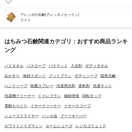
アレッポの石鹸(アレッポノセッケン)
ライト
はちみつ石鹸関連カテゴリ：おすすめ商品ランキ
ング
バスタオル
バスローブ
バスマット
入浴剤
ボディタオル
あかすり
海綿スポンジ
フットブラシ
ボディソープ
固形石鹸
ハンドソープ
除菌スプレー
洗濯用洗剤
柔軟剤
洗濯ネット
洗濯槽クリーナー
トイレブラシ
補助便座
回転モップ
電動ちりとり
イヤークリーナー
イヤースコープ
シューズドライヤー
ハッカ油
ブーツキーパー
ホワイトノイズマシン
ルームシューズ
レジカゴリュック