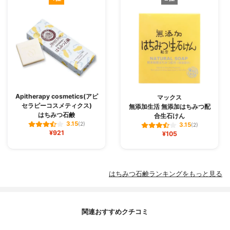
Apitherapy cosmetics(アピ
マックス
セラピーコスメティクス)
無添加生活 無添加はちみつ配
はちみつ石鹸
合生石けん
3.15
(2)
3.15
(2)
¥921
¥105
はちみつ石鹸ランキングをもっと見る
関連おすすめクチコミ