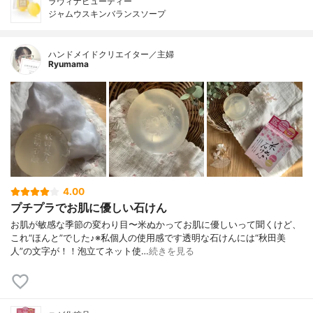
ラヴィナビューティー
ジャムウスキンバランスソープ
ハンドメイドクリエイター／主婦
Ryumama
4.00
プチプラでお肌に優しい石けん
お肌が敏感な季節の変わり目〜米ぬかってお肌に優しいって聞くけど、
これ“ほんと”でした♪※私個人の使用感です透明な石けんには“秋田美
人”の文字が！！泡立てネット使…
続きを見る