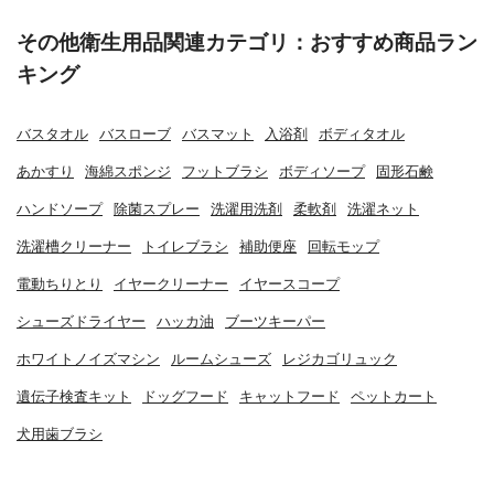
その他衛生用品関連カテゴリ：おすすめ商品ラン
キング
バスタオル
バスローブ
バスマット
入浴剤
ボディタオル
あかすり
海綿スポンジ
フットブラシ
ボディソープ
固形石鹸
ハンドソープ
除菌スプレー
洗濯用洗剤
柔軟剤
洗濯ネット
洗濯槽クリーナー
トイレブラシ
補助便座
回転モップ
電動ちりとり
イヤークリーナー
イヤースコープ
シューズドライヤー
ハッカ油
ブーツキーパー
ホワイトノイズマシン
ルームシューズ
レジカゴリュック
遺伝子検査キット
ドッグフード
キャットフード
ペットカート
犬用歯ブラシ