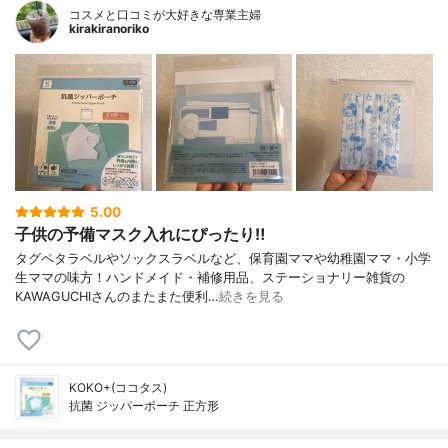
コスメと口コミが大好きな専業主婦
kirakiranoriko
5.00
子供の予備マスク入れにぴったり‼
タグペタラベルやソックスラベルなど、保育園ママや幼稚園ママ・小学
生ママの味方！ハンドメイド・補修用品、ステーショナリー雑貨の
KAWAGUCHIさんのまたまた便利…
続きを見る
KOKO+(ココタス)
抗菌 ジッパーポーチ 正方形