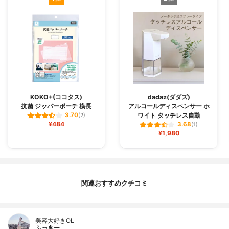
KOKO+(ココタス)
dadaz(ダダズ)
抗菌 ジッパーポーチ 横長
アルコールディスペンサー ホ
ワイト タッチレス自動
3.70
(2)
¥484
3.68
(1)
¥1,980
関連おすすめクチコミ
美容大好きOL
ふっきー