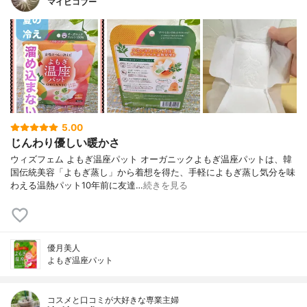
マイピコブー
5.00
じんわり優しい暖かさ
ウィズフェム よもぎ温座パット オーガニックよもぎ温座パットは、韓
国伝統美容「よもぎ蒸し」から着想を得た、手軽によもぎ蒸し気分を味
わえる温熱パット10年前に友達…
続きを見る
優月美人
よもぎ温座パット
コスメと口コミが大好きな専業主婦