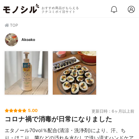
おすすめ商品がもらえる
クチコミポイ活サイト
TOP
Akoako
5.00
更新日時：6ヶ月以上前
コロナ禍で消毒が日常になりました
エタノール70vol％配合(清涼・洗浄剤)により、汗、ち
り・ほこり、菌などの汚れを水なしで洗い流すハンドケア