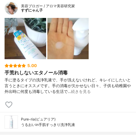
美容ブロガー / アロマ美容研究家
すずにゃん子
5.00
手荒れしないエタノール消毒
手に塗るタイプの洗浄乳液で、手が洗えないけれど、キレイにしたいと
言うときにオススメです。手の消毒が欠かせない日々、子供も幼稚園や
外出時に何度も消毒している生活で…
続きを見る
Pure-ria(ピュアリア)
うるおいin手肌すっきり洗浄乳液