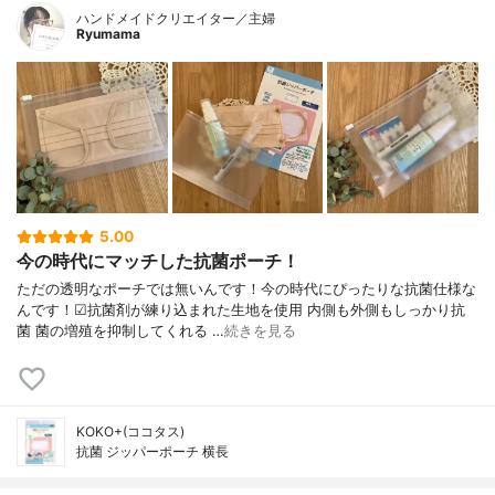
ハンドメイドクリエイター／主婦
Ryumama
5.00
今の時代にマッチした抗菌ポーチ！
ただの透明なポーチでは無いんです！今の時代にぴったりな抗菌仕様な
んです！☑︎抗菌剤が練り込まれた生地を使用 内側も外側もしっかり抗
菌 菌の増殖を抑制してくれる …
続きを見る
KOKO+(ココタス)
抗菌 ジッパーポーチ 横長