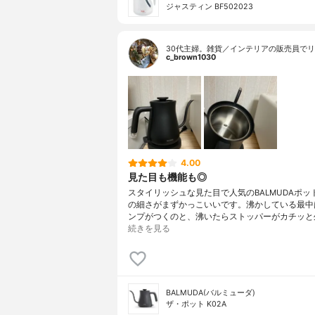
ジャスティン BF502023
30代主婦。雑貨／インテリアの販売員でリ
c_brown1030
4.00
見た目も機能も◎
スタイリッシュな見た目で人気のBALMUDAポッ
の細さがまずかっこいいです。沸かしている最中
ンプがつくのと、沸いたらストッパーがカチッと
続きを見る
BALMUDA(バルミューダ)
ザ・ポット K02A