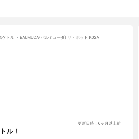
気ケトル
BALMUDA(バルミューダ) ザ・ポット K02A
更新日時：6ヶ月以上前
トル！