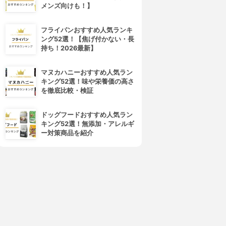
メンズ向けも！】
フライパンおすすめ人気ランキ
ング52選！【焦げ付かない・長
4位
5位
持ち！2026最新】
マヌカハニーおすすめ人気ラン
キング52選！味や栄養価の高さ
を徹底比較・検証
ドッグフードおすすめ人気ラン
キング52選！無添加・アレルギ
ー対策商品を紹介
ussell Hobbs(ラッセルホブ
タイガー魔法瓶(TIGER)
ス)
電気ケトル PCM-A080
Cafe Kettle 7410JP
3.88
(1)
3.89
(4)
¥3,485
¥7,673