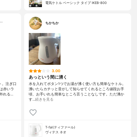
電気ケトル ベーシック タイプ IKEB-800
…
ちかちか
3.00
あっという間に湧く
ト。注ぎ口
水を入れてボタン1つでお湯が沸く使い方も簡単なケトル。
は赤いラ
沸いたらカチッと音がして知らせてくれるところ値段お手
外れる…
頃、お手いれも簡単なところ言うことなしです。ただ沸か
す…
続きを見る
T-fal(ティファール)
ヴィテス ネオ