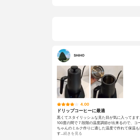
SHiHO
4.00
ドリップコーヒーに最適
黒くてスタイリッシュな見た目が気に入ってます
100度の間で７段階の温度調節が出来るので、コ
ちゃんのミルク作りに適した温度で作れて保温も
す…
続きを見る