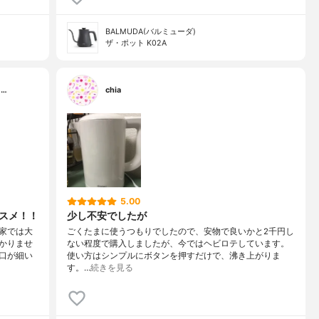
BALMUDA(バルミューダ)
ザ・ポット K02A
…
chia
5.00
ススメ！！
少し不安でしたが
家では大
ごくたまに使うつもりでしたので、安物で良いかと2千円し
かりませ
ない程度で購入しましたが、今ではヘビロテしています。
口が細い
使い方はシンプルにボタンを押すだけで、沸き上がりま
す。…
続きを見る