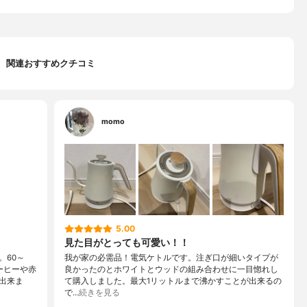
関連おすすめクチコミ
momo
5.00
見た目がとっても可愛い！！
。60～
我が家の必需品！電気ケトルです。注ぎ口が細いタイプが
ーヒーや赤
良かったのとホワイトとウッドの組み合わせに一目惚れし
出来ま
て購入しました。最大1リットルまで沸かすことが出来るの
で…
続きを見る