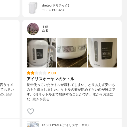
dretec(ドリテック)
ラミン PO-323
主婦
たま
2.00
アイリスオーヤマのケトル
と言うイメ
長年使っていたケトルが壊れてしまい、とりあえず安いも
とても早い
のをと購入しました。ケトルの蓋が閉めずらいのが難点で
の…
続き
す。0.8リットルまで加熱することができ、水からお湯に
な…
続きを見る
IRIS OHYAMA(アイリスオーヤマ)