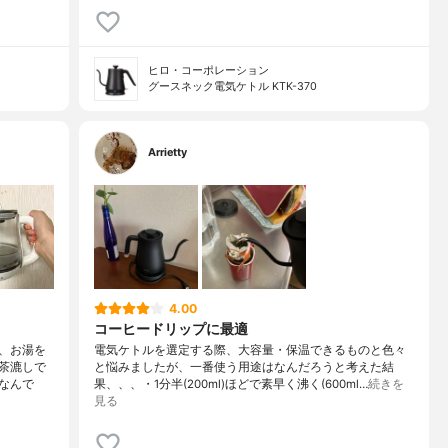
ヒロ・コーポレーション
グースネック電気ケトル KTK-370
Arrietty
4.00
コーヒードリップに最適
、お湯を
電気ケトルを選定する際、大容量・保温できるものと色々
茶漉しで
と悩みましたが、一番使う用途はなんだろうと考えた結
なんで
果、、、・1分半(200ml)ほどで素早く沸く(600ml…
続きを
見る