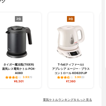
ング
2位
3位
R
タイガー魔法瓶(TIGER)
T-fal(ティファール)
蒸気レス電気ケトル PCK-
アプレシア エージー・プラス
A080
コントロール KO6201JP
3.93
3.90
(1)
(3)
¥6,501
¥7,360
電気ケトルランキングをもっと見る