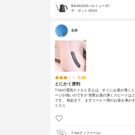
BALMUDA(バルミューダ)
ザ・ポット K02A
石井
3.00
とにかく便利
T-falの電気ケトルと言えば、すぐにお湯が沸く
ージが強いのですが 実際お湯の沸くスピードは
です。 朝起きて、まずコーヒー用のお湯を沸かす
を見る
T-fal(ティファール)