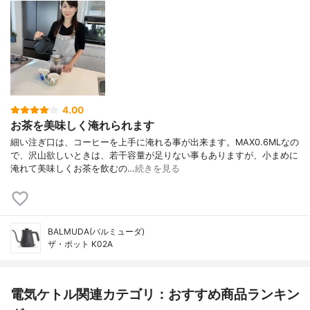
4.00
お茶を美味しく淹れられます
細い注ぎ口は、コーヒーを上手に淹れる事が出来ます。MAX0.6MLなの
で、沢山欲しいときは、若干容量が足りない事もありますが、小まめに
淹れて美味しくお茶を飲むの…
続きを見る
BALMUDA(バルミューダ)
ザ・ポット K02A
電気ケトル関連カテゴリ：おすすめ商品ランキン