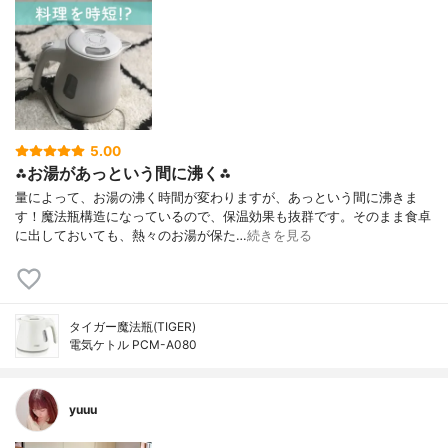
5.00
⁂お湯があっという間に沸く⁂
量によって、お湯の沸く時間が変わりますが、あっという間に沸きま
す！魔法瓶構造になっているので、保温効果も抜群です。そのまま食卓
に出しておいても、熱々のお湯が保た…
続きを見る
タイガー魔法瓶(TIGER)
電気ケトル PCM-A080
yuuu