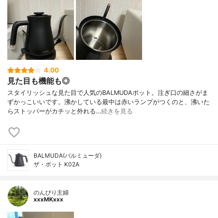
4.00
見た目も機能も◎
スタイリッシュな見た目で人気のBALMUDAポット。注ぎ口の細さがま
ずかっこいいです。沸かしている最中は赤いランプがつくのと、沸いた
らストッパーがカチッと外れる…
続きを見る
BALMUDA(バルミューダ)
ザ・ポット K02A
のんびり主婦
xxxMKxxx