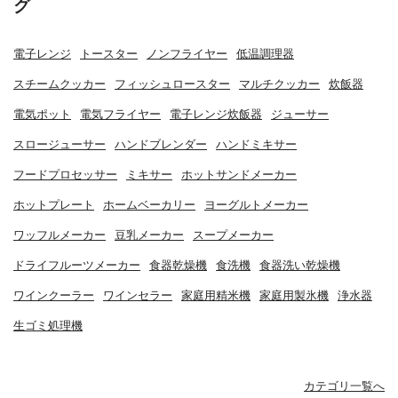
グ
電子レンジ
トースター
ノンフライヤー
低温調理器
スチームクッカー
フィッシュロースター
マルチクッカー
炊飯器
電気ポット
電気フライヤー
電子レンジ炊飯器
ジューサー
スロージューサー
ハンドブレンダー
ハンドミキサー
フードプロセッサー
ミキサー
ホットサンドメーカー
ホットプレート
ホームベーカリー
ヨーグルトメーカー
ワッフルメーカー
豆乳メーカー
スープメーカー
ドライフルーツメーカー
食器乾燥機
食洗機
食器洗い乾燥機
ワインクーラー
ワインセラー
家庭用精米機
家庭用製氷機
浄水器
生ゴミ処理機
カテゴリ一覧へ