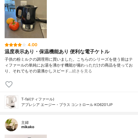
4.00
温度表示あり・保温機能あり 便利な電子ケトル
子供の粉ミルクの調理用に買いました。こちらのシリーズを使う前はテ
ィファールの単純にお湯を沸かす機能が備わっただけの商品を使ってお
り、それでもその湯沸かしスピード…
続きを見る
T-fal(ティファール)
アプレシア エージー・プラス コントロール KO6201JP
主婦
mikako